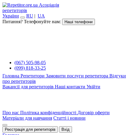
Асоціація
репетиторів
України
RU
|
UA
Питання? Телефонуйте нам:
Наші телефони
(067) 505-98-05
(099) 818-33-25
Головна
Репетитори
Замовити послуги репетитора
Відгуки
про репетиторів
Вакансії для репетиторів
Наші контакти
Увійти
Про нас
Політика конфіденційності
Договір оферти
Матеріали для навчання
Статті і новини
Реєстрація для репетиторів
Вхід