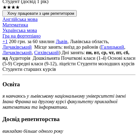
Cтудент (досвід 1 рік)
★★★★
Хочу працювати з цим репетитором
Англійська мова
Математика
Українська мова
Гра на фортепіано
+1
200 грн. за 60 хвилин
Львів
, Львiвська область,
Личаківський
Місце занять: виїзд до районів (
Галицький
,
Личаківський
,
Сихівський
)
Дні занять:
пн, вт, ср, чт, пт, сб,
нд
Аудиторія
Дошкільнята
Початкові класи (1-4)
Основі класи
(5-9)
Середні класи (9-12), ліцеїсти
Студенти молодших курсів
Студенти старших курсів
Освiта
я навчаюсь у львівському національному університеті імені
Івана Франка на другому курсі факультету прикладної
математики та інформатики.
Досвід репетиторства
викладаю більше одного року