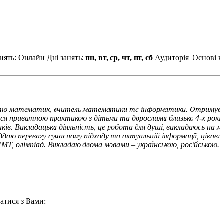
нять: Онлайн
Дні занять:
пн, вт, ср, чт, пт, сб
Аудиторія
Основі к
істю математик, вчитель математики та інформатики. Отримував 
ся приватною практикою з дітьми та дорослими близько 4-х рокі
иків. Викладацька діяльність, це робота для душі, викладаюсь н
ні віддаю перевагу сучасному підходу та актуальній інформації, 
МТ, олімпіад. Викладаю двома мовами – українською, російською.
атися з Вами: