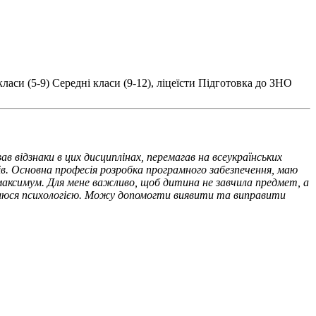
ласи (5-9)
Середні класи (9-12), ліцеїсти
Підготовка до ЗНО
відзнаки в цих дисциплінах, перемагав на всеукраїнських
в. Основна професія розробка програмного забезпечення, маю
а максимум. Для мене важливо, щоб дитина не завчила предмет, а
цікавлюся психологією. Можу допомогти виявити та виправити