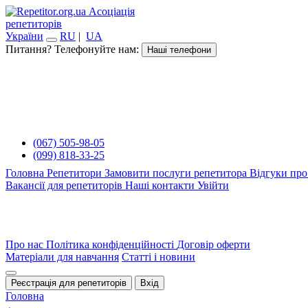
Асоціація
репетиторів
України
RU
|
UA
Питання? Телефонуйте нам:
Наші телефони
(067) 505-98-05
(099) 818-33-25
Головна
Репетитори
Замовити послуги репетитора
Відгуки про
Вакансії для репетиторів
Наші контакти
Увійти
Про нас
Політика конфіденційності
Договір оферти
Матеріали для навчання
Статті і новини
Реєстрація для репетиторів
Вхід
Головна