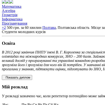
Математика
Алгебра
Геометрія
Інформатика
Програмування
+2
500 грн. за 60 хвилин
Полтава
, Полтавська область
Місце за
Студенти молодших курсів
Освiта
В 2012 році закінчив ПНПУ імені В. Г. Короленка за спеціальн
олімпіадах та міжнародних конкурсах, ЗНО – 200 балів. Займаю
великий досвід у програмуванні та управлінні командою розробн
зрозуміла його і зрозуміла для чого він їй потрібен. У навчан
прогалини у знаннях, підтягнути оцінки, підготувати до ЗНО, Н
Показать диплом
Мій розклад
У розкладі зазначено час, коли репетитор потенційно може займ
Час
Пн
Вт
Ср
Чт
Пт
Сб
Нд