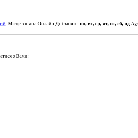
ний
Місце занять: Онлайн
Дні занять:
пн, вт, ср, чт, пт, сб, нд
Ауд
атися з Вами: