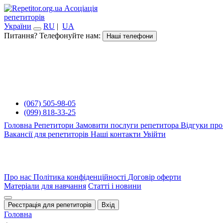
Асоціація
репетиторів
України
RU
|
UA
Питання? Телефонуйте нам:
Наші телефони
(067) 505-98-05
(099) 818-33-25
Головна
Репетитори
Замовити послуги репетитора
Відгуки про
Вакансії для репетиторів
Наші контакти
Увійти
Про нас
Політика конфіденційності
Договір оферти
Матеріали для навчання
Статті і новини
Реєстрація для репетиторів
Вхід
Головна