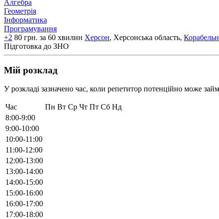
Алгебра
Геометрія
Інформатика
Програмування
+2
80 грн. за 60 хвилин
Херсон
, Херсонська область,
Корабель
Підготовка до ЗНО
Мій розклад
У розкладі зазначено час, коли репетитор потенційно може займ
Час
Пн
Вт
Ср
Чт
Пт
Сб
Нд
8:00-9:00
9:00-10:00
10:00-11:00
11:00-12:00
12:00-13:00
13:00-14:00
14:00-15:00
15:00-16:00
16:00-17:00
17:00-18:00