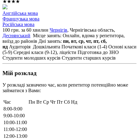
★★★★
Англійська мова
Французька мова
Російська мова
100 грн. за 60 хвилин
Чернігів
, Чернігівська область,
Деснянський
Місце занять: Онлайн, вдома у репетитора,
виїзд до районів
Дні занять:
пн, вт, ср, чт, пт, сб,
нд
Аудиторія
Дошкільнята
Початкові класи (1-4)
Основі класи
(5-9)
Середні класи (9-12), ліцеїсти
Підготовка до ЗНО
Студенти молодших курсів
Студенти старших курсів
Мій розклад
У розкладі зазначено час, коли репетитор потенційно може
займатися з Вами:
Час
Пн
Вт
Ср
Чт
Пт
Сб
Нд
8:00-9:00
9:00-10:00
10:00-11:00
11:00-12:00
12:00-13:00