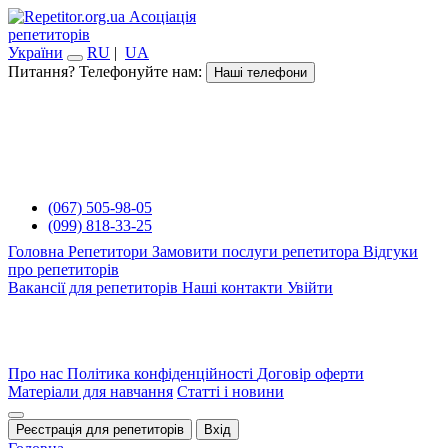
Асоціація
репетиторів
України
RU
|
UA
Питання? Телефонуйте нам:
Наші телефони
(067) 505-98-05
(099) 818-33-25
Головна
Репетитори
Замовити послуги репетитора
Відгуки
про репетиторів
Вакансії для репетиторів
Наші контакти
Увійти
Про нас
Політика конфіденційності
Договір оферти
Матеріали для навчання
Статті і новини
Реєстрація для репетиторів
Вхід