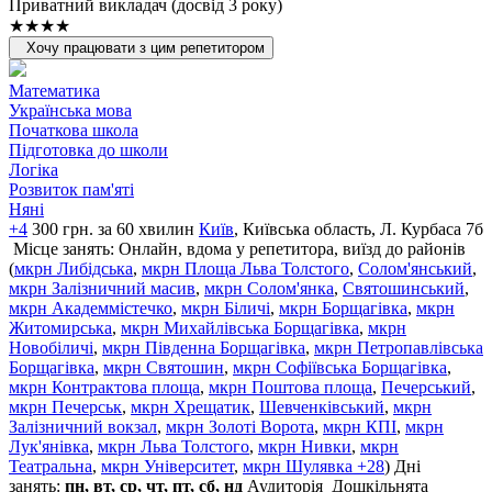
Приватний викладач (досвід 3 року)
★★★★
Хочу працювати з цим репетитором
Математика
Українська мова
Початкова школа
Підготовка до школи
Логіка
Розвиток пам'яті
Няні
+4
300 грн. за 60 хвилин
Київ
, Київська область, Л. Курбаса 7б
Місце занять: Онлайн, вдома у репетитора, виїзд до районів
(
мкрн Либідська
,
мкрн Площа Льва Толстого
,
Солом'янський
,
мкрн Залізничний масив
,
мкрн Солом'янка
,
Святошинський
,
мкрн Академмістечко
,
мкрн Біличі
,
мкрн Борщагівка
,
мкрн
Житомирська
,
мкрн Михайлівська Борщагівка
,
мкрн
Новобіличі
,
мкрн Південна Борщагівка
,
мкрн Петропавлівська
Борщагівка
,
мкрн Святошин
,
мкрн Софіївська Борщагівка
,
мкрн Контрактова площа
,
мкрн Поштова площа
,
Печерський
,
мкрн Печерськ
,
мкрн Хрещатик
,
Шевченківський
,
мкрн
Залізничний вокзал
,
мкрн Золоті Ворота
,
мкрн КПІ
,
мкрн
Лук'янівка
,
мкрн Льва Толстого
,
мкрн Нивки
,
мкрн
Театральна
,
мкрн Університет
,
мкрн Шулявка
+28
)
Дні
занять:
пн, вт, ср, чт, пт, сб, нд
Аудиторія
Дошкільнята