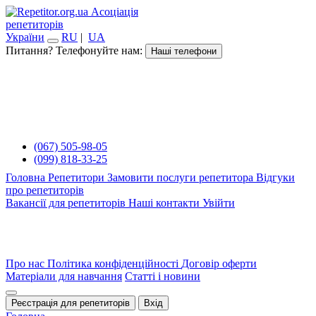
Асоціація
репетиторів
України
RU
|
UA
Питання? Телефонуйте нам:
Наші телефони
(067) 505-98-05
(099) 818-33-25
Головна
Репетитори
Замовити послуги репетитора
Відгуки
про репетиторів
Вакансії для репетиторів
Наші контакти
Увійти
Про нас
Політика конфіденційності
Договір оферти
Матеріали для навчання
Статті і новини
Реєстрація для репетиторів
Вхід