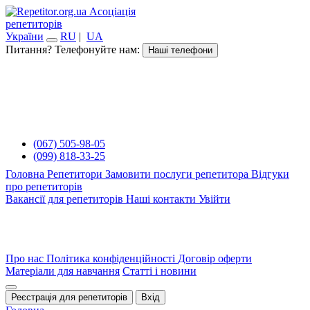
Асоціація
репетиторів
України
RU
|
UA
Питання? Телефонуйте нам:
Наші телефони
(067) 505-98-05
(099) 818-33-25
Головна
Репетитори
Замовити послуги репетитора
Відгуки
про репетиторів
Вакансії для репетиторів
Наші контакти
Увійти
Про нас
Політика конфіденційності
Договір оферти
Матеріали для навчання
Статті і новини
Реєстрація для репетиторів
Вхід