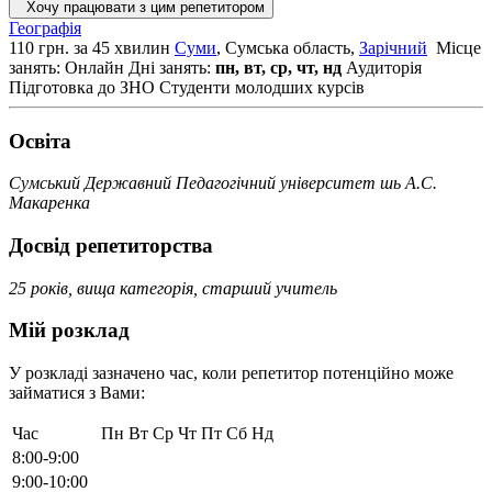
Хочу працювати з цим репетитором
Географія
110 грн. за 45 хвилин
Суми
, Сумська область,
Зарічний
Місце
занять: Онлайн
Дні занять:
пн, вт, ср, чт, нд
Аудиторія
Підготовка до ЗНО
Студенти молодших курсів
Освiта
Сумський Державний Педагогічний університет шь А.С.
Макаренка
Досвід репетиторства
25 років, вища категорія, старший учитель
Мій розклад
У розкладі зазначено час, коли репетитор потенційно може
займатися з Вами:
Час
Пн
Вт
Ср
Чт
Пт
Сб
Нд
8:00-9:00
9:00-10:00