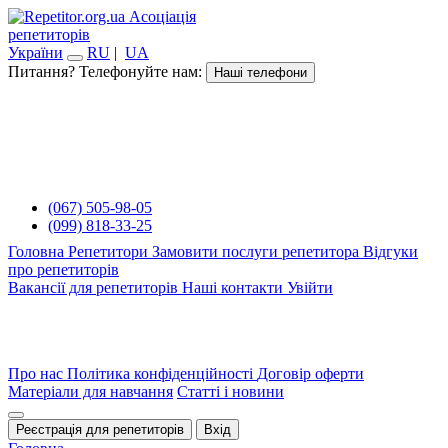
Асоціація
репетиторів
України
RU
|
UA
Питання? Телефонуйте нам:
Наші телефони
(067) 505-98-05
(099) 818-33-25
Головна
Репетитори
Замовити послуги репетитора
Відгуки
про репетиторів
Вакансії для репетиторів
Наші контакти
Увійти
Про нас
Політика конфіденційності
Договір оферти
Матеріали для навчання
Статті і новини
Реєстрація для репетиторів
Вхід