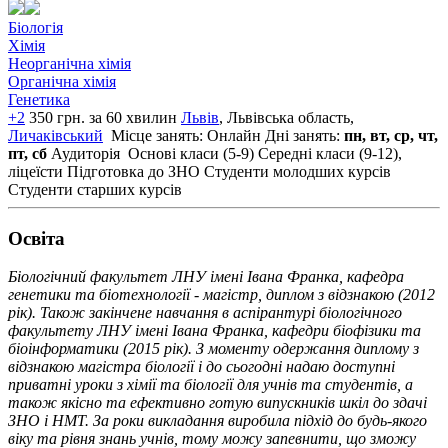
Біологія
Хімія
Неорганічна хімія
Органічна хімія
Генетика
+2
350 грн. за 60 хвилин
Львів
, Львiвська область,
Личаківський
Місце занять: Онлайн
Дні занять:
пн, вт, ср, чт,
пт, сб
Аудиторія
Основі класи (5-9)
Середні класи (9-12),
ліцеїсти
Підготовка до ЗНО
Студенти молодших курсів
Студенти старших курсів
Освiта
Біологічний факультет ЛНУ імені Івана Франка, кафедра
генетики та біотехнології - магістр, диплом з відзнакою (2012
рік). Також закінчене навчання в аспірантурі біологічного
факультету ЛНУ імені Івана Франка, кафедри біофізики та
біоінформатики (2015 рік). З моменту одержання диплому з
відзнакою магістра біології і до сьогодні надаю доступні
приватні уроки з хімії та біології для учнів та студентів, а
також якісно та ефективно готую випускників шкіл до здачі
ЗНО і НМТ. За роки викладання виробила підхід до будь-якого
віку та рівня знань учнів, тому можу запевнити, що зможу