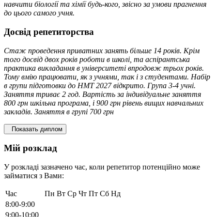
навчити біології та хімії будь-кого, звісно за умови прагнення
до цього самого учня.
Досвід репетиторства
Стаж проведення приватних занять більше 14 років. Крім
того досвід двох років роботи в школі, та аспірантська
практика викладання в університеті впродовж трьох років.
Тому вмію працювати, як з учнями, так і з студентами. Набір
в групи підготовки до НМТ 2027 відкрито. Група 3-4 учні.
Заняття триває 2 год. Вартість за індивідуальне заняття
800 грн шкільна програма, і 900 грн рівень вищих навчальних
закладів. Заняття в групі 700 грн
Показать диплом
Мій розклад
У розкладі зазначено час, коли репетитор потенційно може
займатися з Вами:
Час
Пн
Вт
Ср
Чт
Пт
Сб
Нд
8:00-9:00
9:00-10:00