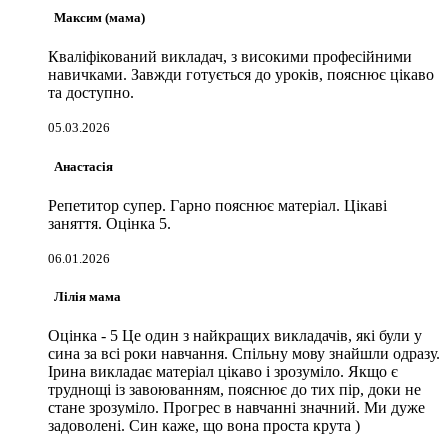
Максим (мама)
Кваліфікований викладач, з високими професійними
навичками. Завжди готується до уроків, пояснює цікаво
та доступно.
05.03.2026
Анастасія
Репетитор супер. Гарно пояснює матеріал. Цікаві
заняття. Оцінка 5.
06.01.2026
Лілія мама
Оцінка - 5 Це один з найкращих викладачів, які були у
сина за всі роки навчання. Спільну мову знайшли одразу.
Ірина викладає матеріал цікаво і зрозуміло. Якщо є
труднощі із завоюванням, пояснює до тих пір, доки не
стане зрозуміло. Прогрес в навчанні значний. Ми дуже
задоволені. Син каже, що вона проста крута )