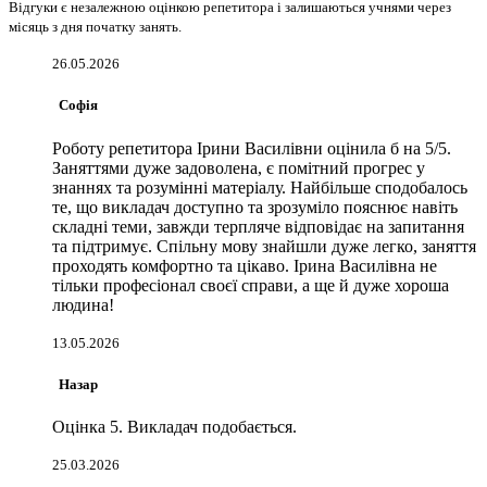
Відгуки є незалежною оцінкою репетитора і залишаються учнями через
місяць з дня початку занять.
26.05.2026
Софія
Роботу репетитора Ірини Василівни оцінила б на 5/5.
Заняттями дуже задоволена, є помітний прогрес у
знаннях та розумінні матеріалу. Найбільше сподобалось
те, що викладач доступно та зрозуміло пояснює навіть
складні теми, завжди терпляче відповідає на запитання
та підтримує. Спільну мову знайшли дуже легко, заняття
проходять комфортно та цікаво. Ірина Василівна не
тільки професіонал своєї справи, а ще й дуже хороша
людина!
13.05.2026
Назар
Оцінка 5. Викладач подобається.
25.03.2026