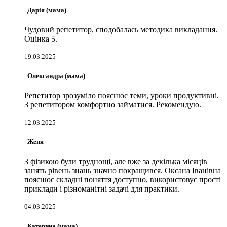
Дарія (мама)
Чудовий репетитор, сподобалась методика викладання.
Оцінка 5.
19.03.2025
Олександра (мама)
Репетитор зрозуміло пояснює теми, уроки продуктивні.
З репетитором комфортно займатися. Рекомендую.
12.03.2025
Женя
З фізикою були труднощі, але вже за декілька місяців
занять рівень знань значно покращився. Оксана Іванівна
пояснює складні поняття доступно, використовує прості
приклади і різноманітні задачі для практики.
04.03.2025
Катерина (мама)