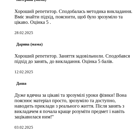
Хороший репетитор. Сподобалась методика викладання.
Вміє знайти підхід, пояснити, щоб було зрозуміло та
цікаво. Оцінка 5 .
28.02.2025
Дарина (мама)
Хороший репетитор. Заняття задовільнили. Сподобався
підхід до занять, до викладання. Оцінка 5 балів.
12.02.2025
Даша
Дуже вдячна за цікаві та зрозумілі уроки фізики! Вона
пояснює матеріал просто, зрозуміло та доступно,
наводить приклади з реального життя. Після занять з
викладачем я почала краще розуміти предмет і навіть
зацікавилася ним!"
03.02.2025