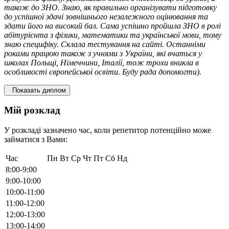
також до ЗНО. Знаю, як правильно організувати підготовку
до успішної здачі зовнішнього незалежного оцінювання та
здати його на високий бал. Сама успішно пройшла ЗНО в ролі
абітурієнта з фізики, математики та української мови, тому
знаю специфіку. Склала тестування на сайті. Останніми
роками працюю також з учнями з України, які вчаться у
школах Польщі, Німеччини, Італії, тож трохи вникла в
особливості європейської освіти. Буду рада допомогти).
Показать диплом
Мій розклад
У розкладі зазначено час, коли репетитор потенційно може
займатися з Вами:
Час
Пн
Вт
Ср
Чт
Пт
Сб
Нд
8:00-9:00
9:00-10:00
10:00-11:00
11:00-12:00
12:00-13:00
13:00-14:00