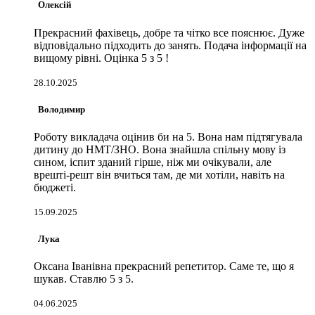
Олексій
Прекрасний фахівець, добре та чітко все пояснює. Дуже
відповідально підходить до занять. Подача інформації на
вищому рівні. Оцінка 5 з 5 !
28.10.2025
Володимир
Роботу викладача оцінив би на 5. Вона нам підтягувала
дитину до НМТ/ЗНО. Вона знайшла спільну мову із
сином, іспит зданий гірше, ніж ми очікували, але
врешті-решт він вчиться там, де ми хотіли, навіть на
бюджеті.
15.09.2025
Лука
Оксана Іванівна прекрасний репетитор. Саме те, що я
шукав. Ставлю 5 з 5.
04.06.2025