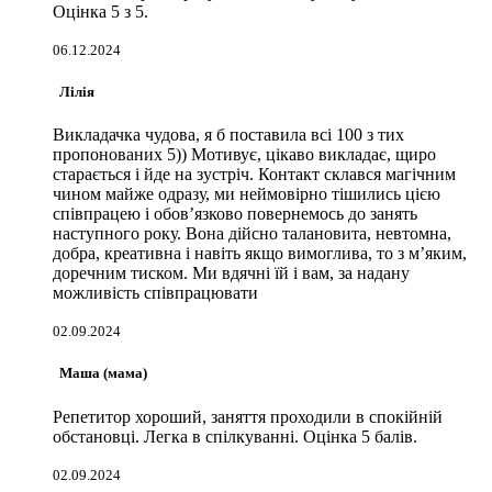
Оцінка 5 з 5.
06.12.2024
Лілія
Викладачка чудова, я б поставила всі 100 з тих
пропонованих 5)) Мотивує, цікаво викладає, щиро
старається і йде на зустріч. Контакт склався магічним
чином майже одразу, ми неймовірно тішились цією
співпрацею і обовʼязково повернемось до занять
наступного року. Вона дійсно талановита, невтомна,
добра, креативна і навіть якщо вимоглива, то з мʼяким,
доречним тиском. Ми вдячні їй і вам, за надану
можливість співпрацювати
02.09.2024
Маша (мама)
Репетитор хороший, заняття проходили в спокійній
обстановці. Легка в спілкуванні. Оцінка 5 балів.
02.09.2024