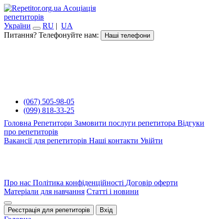
Асоціація
репетиторів
України
RU
|
UA
Питання? Телефонуйте нам:
Наші телефони
(067) 505-98-05
(099) 818-33-25
Головна
Репетитори
Замовити послуги репетитора
Відгуки
про репетиторів
Вакансії для репетиторів
Наші контакти
Увійти
Про нас
Політика конфіденційності
Договір оферти
Матеріали для навчання
Статті і новини
Реєстрація для репетиторів
Вхід