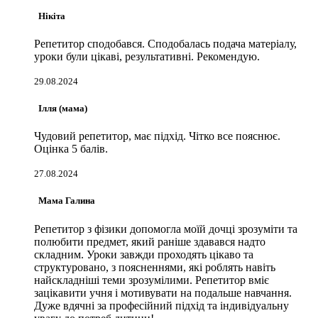
Нікіта
Репетитор сподобався. Сподобалась подача матеріалу,
уроки були цікаві, результативні. Рекомендую.
29.08.2024
Ілля (мама)
Чудовий репетитор, має підхід. Чітко все пояснює.
Оцінка 5 балів.
27.08.2024
Мама Галина
Репетитор з фізики допомогла моїй дочці зрозуміти та
полюбити предмет, який раніше здавався надто
складним. Уроки завжди проходять цікаво та
структуровано, з поясненнями, які роблять навіть
найскладніші теми зрозумілими. Репетитор вміє
зацікавити учня і мотивувати на подальше навчання.
Дуже вдячні за професійний підхід та індивідуальну