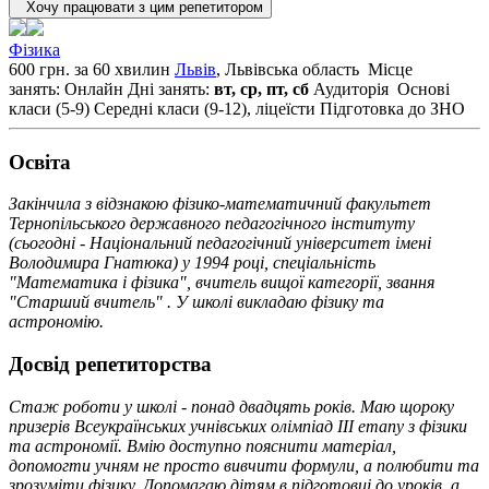
Хочу працювати з цим репетитором
Фізика
600 грн. за 60 хвилин
Львів
, Львiвська область
Місце
занять: Онлайн
Дні занять:
вт, ср, пт, сб
Аудиторія
Основі
класи (5-9)
Середні класи (9-12), ліцеїсти
Підготовка до ЗНО
Освiта
Закінчила з відзнакою фізико-математичний факультет
Тернопільського державного педагогічного інституту
(сьогодні - Національний педагогічний університет імені
Володимира Гнатюка) у 1994 році, спеціальність
"Математика і фізика", вчитель вищої категорії, звання
"Старший вчитель" . У школі викладаю фізику та
астрономію.
Досвід репетиторства
Стаж роботи у школі - понад двадцять років. Маю щороку
призерів Всеукраїнських учнівських олімпіад ІІІ етапу з фізики
та астрономії. Вмію доступно пояснити матеріал,
допомогти учням не просто вивчити формули, а полюбити та
зрозуміти фізику. Допомагаю дітям в підготовці до уроків, а