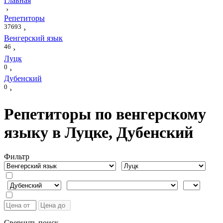
Главная
›
Репетиторы
37693
›
Венгерский язык
46
›
Луцк
0
›
Дубенский
0
›
Репетиторы по венгерскому
языку в Луцке, Дубенский
Фильтр
Свернуть поиск