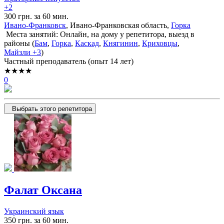
+2
300 грн. за 60 мин.
Ивано-Франковск
, Ивано-Франковская область,
Горка
Места занятий: Онлайн, на дому у репетитора, выезд в
районы (
Бам
,
Горка
,
Каскад
,
Княгинин
,
Криховцы
,
Майзли
+3
)
Частный преподаватель (опыт 14 лет)
★★★★
0
Выбрать этого репетитора
Фалат Оксана
Украинский язык
350 грн. за 60 мин.