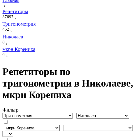
Главная
›
Репетиторы
37697
›
Тригонометрия
452
›
Николаев
8
›
мкрн Корениха
0
›
Репетиторы по
тригонометрии в Николаеве,
мкрн Корениха
Фильтр