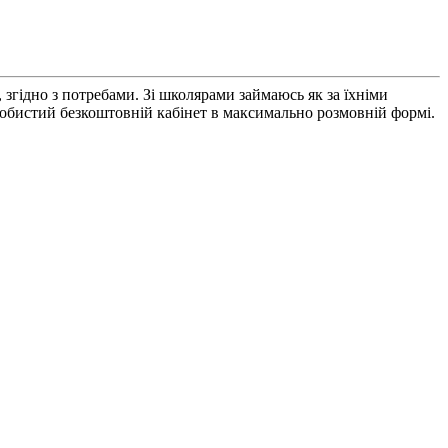
 згідно з потребами. Зі школярами займаюсь як за їхніми
особистий безкоштовній кабінет в максимально розмовній формі.