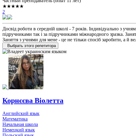
Частный преподаватель (опыт 11 лет)
★★★★★
2
Досвід роботи в середній школі - 7 років. Індивідуально з учн
підручниками так і за підручниками міжнародного зразка. Заня
Заняття з учнями для мене - це не тільки спосіб заробити, а й 
Выбрать этого репетитора
Корнєєва Віолетта
Английский язык
Математика
Начальная школа
Немецкий язык
Польский язык