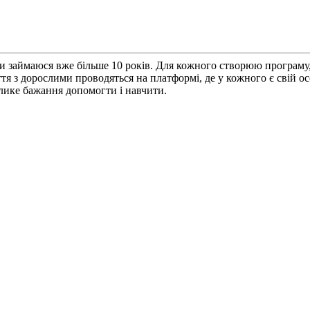
ями займаюся вже більше 10 років. Для кожного створюю програму,
ття з дорослими проводяться на платформі, де у кожного є свій 
велике бажання допомогти і навчити.