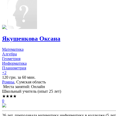
Якушенкова Оксана
Математика
Алгебра
Геометрия
Информатика
Планиметрия
+2
120 грн. за 60 мин.
Ромны
, Сумская область
Места занятий: Онлайн
Школьный учитель (опыт 25 лет)
★★★★
0
26 лет, преподавала математику информатику в колледже (5 лет