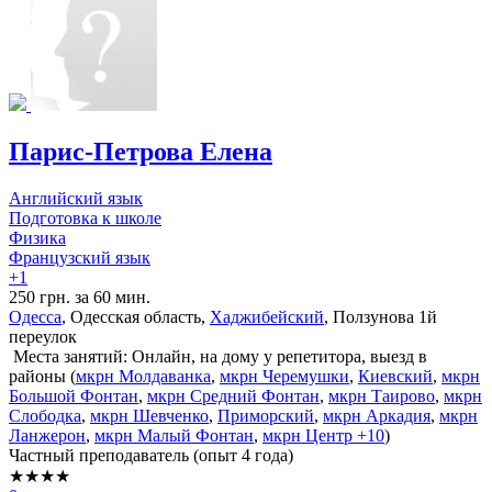
Парис-Петрова Елена
Английский язык
Подготовка к школе
Физика
Французский язык
+1
250 грн. за 60 мин.
Одесса
, Одесская область,
Хаджибейский
, Ползунова 1й
переулок
Места занятий: Онлайн, на дому у репетитора, выезд в
районы (
мкрн Молдаванка
,
мкрн Черемушки
,
Киевский
,
мкрн
Большой Фонтан
,
мкрн Средний Фонтан
,
мкрн Таирово
,
мкрн
Слободка
,
мкрн Шевченко
,
Приморский
,
мкрн Аркадия
,
мкрн
Ланжерон
,
мкрн Малый Фонтан
,
мкрн Центр
+10
)
Частный преподаватель (опыт 4 года)
★★★★