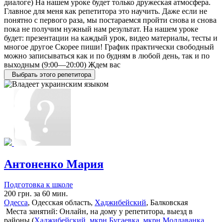
диалоге) На нашем уроке будет только дружеская атмосфера.
Главное для меня как репетитора это научить. Даже если не
понятно с первого раза, мы постараемся пройти снова и снова
пока не получим нужный нам результат. На нашем уроке
будет: презентации на каждый урок, видео материалы, тесты и
многое другое Скорее пиши! График практически свободный
можно записываться как и по будням в любой день, так и по
выходным (9:00—20:00) Ждем вас
Выбрать этого репетитора
Антоненко Мария
Подготовка к школе
200 грн. за 60 мин.
Одесса
, Одесская область,
Хаджибейский
, Балковская
Места занятий: Онлайн, на дому у репетитора, выезд в
районы (
Хаджибейский
,
мкрн Бугаевка
,
мкрн Молдаванка
,