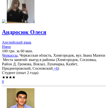
Андросюк Олеся
Английский язык
Няни
100 грн. за 60 мин.
Черкассы
, Черкасская область, Химгородок, вул. Івана Мазепи
Места занятий: выезд в районы (
Химгородок,
Сосновка,
Район Д,
Громова,
Вокзал,
Луначарка,
Казбет,
Приднепровский,
Сосновский
+6
)
Cтудент (опыт 2 года)
★★★★
0