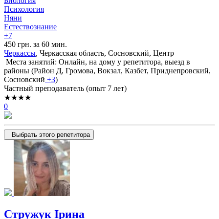
Биология
Психология
Няни
Естествознание
+7
450 грн. за 60 мин.
Черкассы
, Черкасская область, Сосновский, Центр
Места занятий: Онлайн, на дому у репетитора, выезд в
районы (
Район Д,
Громова,
Вокзал,
Казбет,
Приднепровский,
Сосновский
+3
)
Частный преподаватель (опыт 7 лет)
★★★★
0
Выбрать этого репетитора
Стружук Ірина