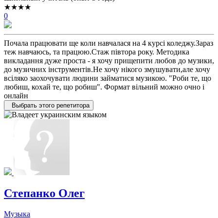
★★★★
0
Почала працювати ще коли навчалася на 4 курсі коледжу.Зараз
теж навчаюсь, та працюю.Стаж півтора року. Методика
викладання дуже проста - я хочу прищепити любов до музики,
до музичних інструментів.Не хочу нікого змушувати,але хочу
всіляко заохочувати людини займатися музикою. "Роби те, що
любиш, кохай те, що робиш". Формат вільний можно очно і
онлайн
Выбрать этого репетитора
Степанко Олег
Музыка