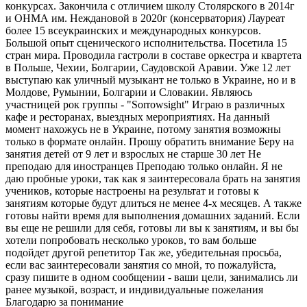
конкурсах. Закончила с отличием школу Столярского в 2014г
и ОНМА им. Неждановой в 2020г (консерватория) Лауреат
более 15 всеукраинских и международных конкурсов.
Большой опыт сценического исполнительства. Посетила 15
стран мира. Проводила гастроли в составе оркестра и квартета
в Польше, Чехии, Болгарии, Саудовской Аравии. Уже 12 лет
выступаю как уличный музыкант не только в Украине, но и в
Молдове, Румынии, Болгарии и Словакии. Являюсь
участницей рок группы - "Sorrowsight" Играю в различных
кафе и ресторанах, выездных мероприятиях. На данный
момент нахожусь не в Украине, потому занятия возможны
только в формате онлайн. Прошу обратить внимание Беру на
занятия детей от 9 лет и взрослых не старше 30 лет Не
преподаю для иностранцев Преподаю только онлайн. Я не
даю пробные уроки, так как я заинтересовала брать на занятия
учеников, которые настроены на результат и готовы к
занятиям которые будут длиться не менее 4-х месяцев. А также
готовы найти время для выполнения домашних заданий. Если
вы еще не решили для себя, готовы ли вы к занятиям, и вы бы
хотели попробовать несколько уроков, то вам больше
подойдет другой репетитор Так же, убедительная просьба,
если вас заинтересовали занятия со мной, то пожалуйста,
сразу пишите в одном сообщении - ваши цели, занимались ли
ранее музыкой, возраст, и индивидуальные пожелания
Благодарю за понимание