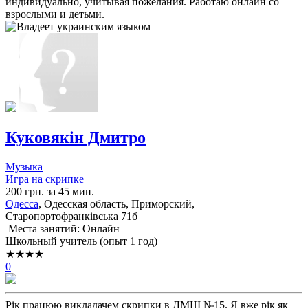
индивидуально, учитывая пожелания. Работаю онлайн со
взрослыми и детьми.
Куковякін Дмитро
Музыка
Игра на скрипке
200 грн. за 45 мин.
Одесса
, Одесская область, Приморский,
Старопортофранківська 71б
Места занятий: Онлайн
Школьный учитель (опыт 1 год)
★★★★
0
Рік працюю викладачем скрипки в ДМШ №15. Я вже рік як