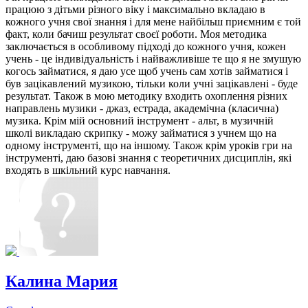
працюю з дітьми різного віку і максимально вкладаю в
кожного учня свої знання і для мене найбільш приємним є той
факт, коли бачиш результат своєї роботи. Моя методика
заключається в особливому підході до кожного учня, кожен
учень - це індивідуальність і найважливіше те що я не змушую
когось займатися, я даю усе щоб учень сам хотів займатися і
був зацікавлений музикою, тільки коли учні зацікавлені - буде
результат. Також в мою методику входить охоплення різних
направлень музики - джаз, естрада, академічна (класична)
музика. Крім мій основний інструмент - альт, в музичній
школі викладаю скрипку - можу займатися з учнем що на
одному інструменті, що на іншому. Також крім уроків гри на
інструменті, даю базові знання с теоретичних дисциплін, які
входять в шкільний курс навчання.
Калина Мария