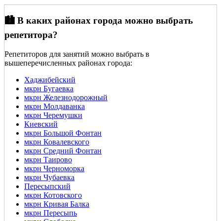
🏙️ В каких районах города можно выбрать
репетитора?
Репетиторов для занятий можно выбрать в
вышеперечисленных районах города:
Хаджибейский
мкрн Бугаевка
мкрн Железнодорожный
мкрн Молдаванка
мкрн Черемушки
Киевский
мкрн Большой Фонтан
мкрн Ковалевского
мкрн Средний Фонтан
мкрн Таирово
мкрн Черноморка
мкрн Чубаевка
Пересыпский
мкрн Котовского
мкрн Кривая Балка
мкрн Пересыпь