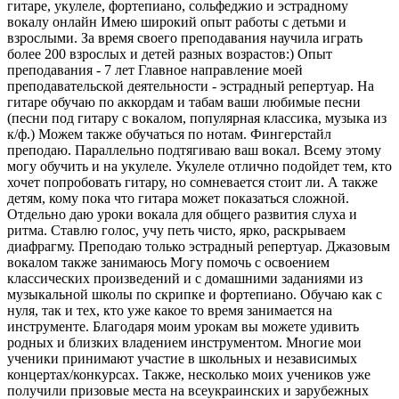
гитаре, укулеле, фортепиано, сольфеджио и эстрадному
вокалу онлайн Имею широкий опыт работы с детьми и
взрослыми. За время своего преподавания научила играть
более 200 взрослых и детей разных возрастов:) Опыт
преподавания - 7 лет Главное направление моей
преподавательской деятельности - эстрадный репертуар. На
гитаре обучаю по аккордам и табам ваши любимые песни
(песни под гитару с вокалом, популярная классика, музыка из
к/ф.) Можем также обучаться по нотам. Фингерстайл
преподаю. Параллельно подтягиваю ваш вокал. Всему этому
могу обучить и на укулеле. Укулеле отлично подойдет тем, кто
хочет попробовать гитару, но сомневается стоит ли. А также
детям, кому пока что гитара может показаться сложной.
Отдельно даю уроки вокала для общего развития слуха и
ритма. Ставлю голос, учу петь чисто, ярко, раскрываем
диафрагму. Преподаю только эстрадный репертуар. Джазовым
вокалом также занимаюсь Могу помочь с освоением
классических произведений и с домашними заданиями из
музыкальной школы по скрипке и фортепиано. Обучаю как с
нуля, так и тех, кто уже какое то время занимается на
инструменте. Благодаря моим урокам вы можете удивить
родных и близких владением инструментом. Многие мои
ученики принимают участие в школьных и независимых
концертах/конкурсах. Также, несколько моих учеников уже
получили призовые места на всеукраинских и зарубежных