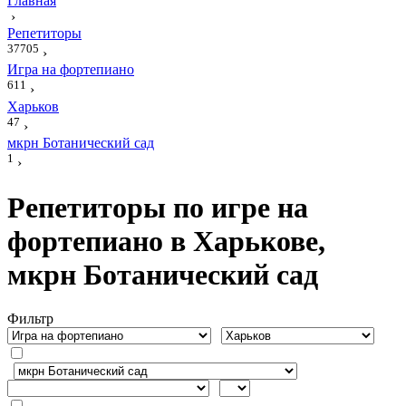
Главная
›
Репетиторы
37705
›
Игра на фортепиано
611
›
Харьков
47
›
мкрн Ботанический сад
1
›
Репетиторы по игре на
фортепиано в Харькове,
мкрн Ботанический сад
Фильтр