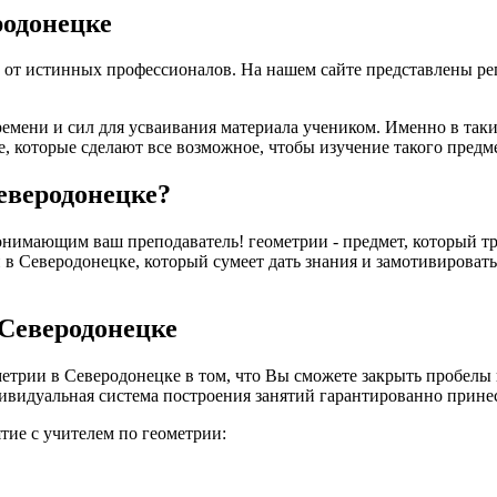
родонецке
 от истинных профессионалов. На нашем сайте представлены ре
ремени и сил для усваивания материала учеником. Именно в так
, которые сделают все возможное, чтобы изучение такого предм
еверодонецке?
нимающим ваш преподаватель! геометрии - предмет, который тре
 в Северодонецке, который сумеет дать знания и замотивировать р
 Северодонецке
трии в Северодонецке в том, что Вы сможете закрыть пробелы в
ивидуальная система построения занятий гарантированно принесе
тие с учителем по геометрии: