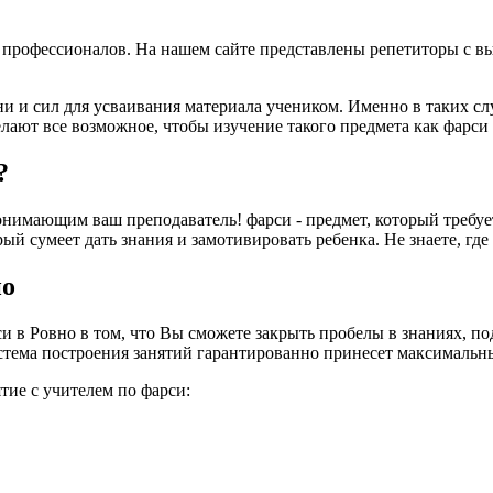
х профессионалов. На нашем сайте представлены репетиторы с 
ни и сил для усваивания материала учеником. Именно в таких с
елают все возможное, чтобы изучение такого предмета как фарс
?
нимающим ваш преподаватель! фарси - предмет, который требует 
й сумеет дать знания и замотивировать ребенка. Не знаете, где та
но
в Ровно в том, что Вы сможете закрыть пробелы в знаниях, под
тема построения занятий гарантированно принесет максимальный 
тие с учителем по фарси: