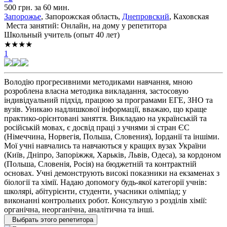
500 грн. за 60 мин.
Запорожье
, Запорожская область,
Днепровский
, Каховская
Места занятий: Онлайн, на дому у репетитора
Школьный учитель (опыт 40 лет)
★★★★
1
Володію прогресивними методиками навчання, мною
розроблена власна методика викладання, застосовую
індивідуальний підхід, працюю за програмами ЕГЕ, ЗНО та
вузів. Уникаю надлишкової інформації, вважаю, що краще
практико-орієнтовані заняття. Викладаю на українській та
російській мовах, є досвід праці з учнями зі стран ЄС
(Німеччина, Норвегія, Польша, Словения), Іорданії та іншіми.
Мої учні навчались та навчаються у кращих вузах України
(Київ, Дніпро, Запоріжжя, Харьків, Львів, Одеса), за кордоном
(Польша, Словенія, Росія) на бюджетній та контрактній
основах. Учні демонструють високі показники на екзаменах з
біології та хімії. Надаю допомогу будь-якої категорії учнів:
школярі, абітурієнти, студенти, учасники олімпіад; у
виконанні контрольних робот. Консультую з розділів хімії:
органічна, неорганічна, аналітична та інші.
Выбрать этого репетитора