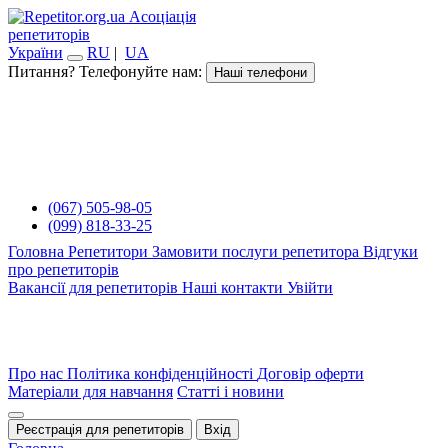
Асоціація
репетиторів
України
RU
|
UA
Питання? Телефонуйте нам:
Наші телефони
(067) 505-98-05
(099) 818-33-25
Головна
Репетитори
Замовити послуги репетитора
Відгуки
про репетиторів
Вакансії для репетиторів
Наші контакти
Увійти
Про нас
Політика конфіденційності
Договір оферти
Матеріали для навчання
Статті і новини
Реєстрація для репетиторів
Вхід