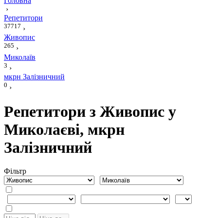
Головна
›
Репетитори
37717
›
Живопис
265
›
Миколаїв
3
›
мкрн Залізничний
0
›
Репетитори з Живопис у
Миколаєві, мкрн
Залізничний
Фiльтр