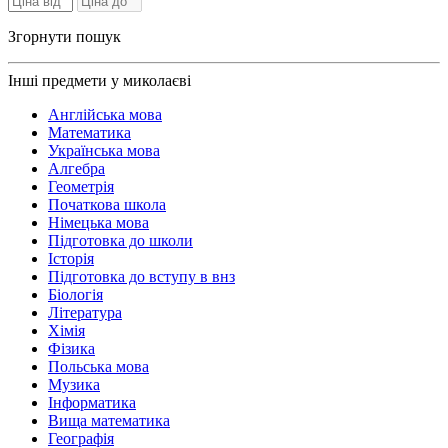
Згорнути пошук
Інші предмети у миколаєві
Англійська мова
Математика
Українська мова
Алгебра
Геометрія
Початкова школа
Німецька мова
Підготовка до школи
Історія
Підготовка до вступу в внз
Біологія
Література
Хімія
Фізика
Польська мова
Музика
Інформатика
Вища математика
Географія