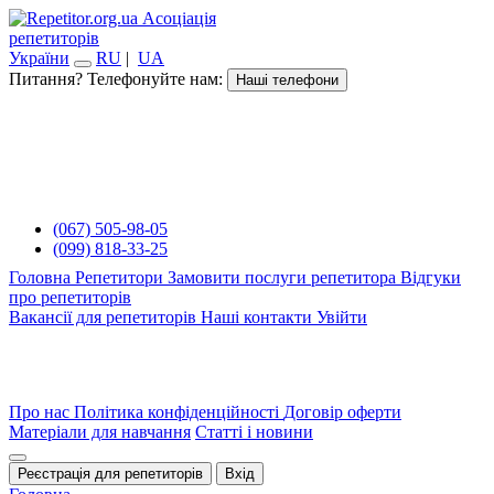
Асоціація
репетиторів
України
RU
|
UA
Питання? Телефонуйте нам:
Наші телефони
(067) 505-98-05
(099) 818-33-25
Головна
Репетитори
Замовити послуги репетитора
Відгуки
про репетиторів
Вакансії для репетиторів
Наші контакти
Увійти
Про нас
Політика конфіденційності
Договір оферти
Матеріали для навчання
Статті і новини
Реєстрація для репетиторів
Вхід