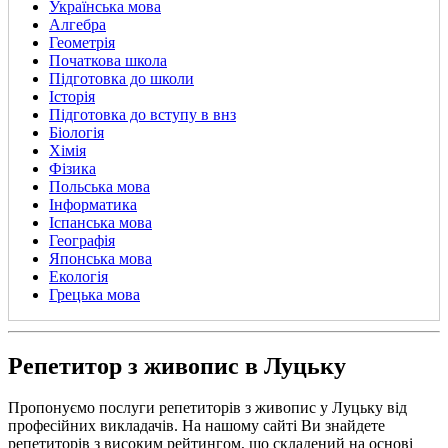
Українська мова
Алгебра
Геометрія
Початкова школа
Підготовка до школи
Історія
Підготовка до вступу в внз
Біологія
Хімія
Фізика
Польська мова
Інформатика
Іспанська мова
Географія
Японська мова
Екологія
Грецька мова
Репетитор з живопис в Луцьку
Пропонуємо послуги репетиторів з живопис у Луцьку від
професійних викладачів. На нашому сайті Ви знайдете
репетиторів з високим рейтингом, що складений на основі