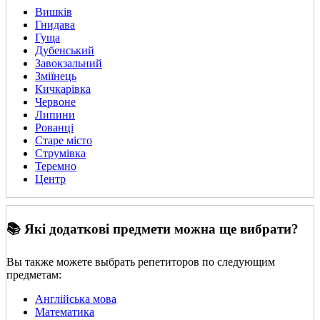
Вишків
Гнидава
Гуща
Дубенський
Завокзальний
Зміїнець
Кичкарівка
Червоне
Липини
Рованці
Старе місто
Струмівка
Теремно
Центр
📚 Які додаткові предмети можна ще вибрати?
Вы также можете выбрать репетиторов по следующим
предметам:
Англійська мова
Математика