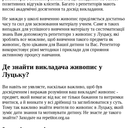
позитивних відгуків клієнтів. Багато з репетиторів мають
високі академічні досягнення та досвід викладання.
Не завжди у школі вивченню живопис приділяється достатньо
часу та сил для засвоювання матеріалу учнем. Саме в таких
випадках для успішного вивчення матеріалу та систематизації
знань Вам допоможуть репетитори з живопис у Луцьку, які
зроблять все можливе, щоб вивчення такого предмета як
живопис, було цікавим для Вашої дитини та Вас. Репетитор
використовує різні методики і приклади для сприяння
активному процесу навчання.
Де знайти викладача живопис у
Луцьку?
Ви навіть не уявляєте, наскільки важливо, щоб був
досвідченим і виражав розуміння ваш викладач! живопис -
предмет, який вимагає від вас не тільки бажання та витримки
вчитися, а й вникати у всі дрібниці та заглиблюватися у суть.
Тому так важливо знайти вчителя по живопис в Луцьку, який
зуміє дати знання та мотивувати дитину. Не знаєте де такого
знайти? Заходьте на repetitor.org.ua