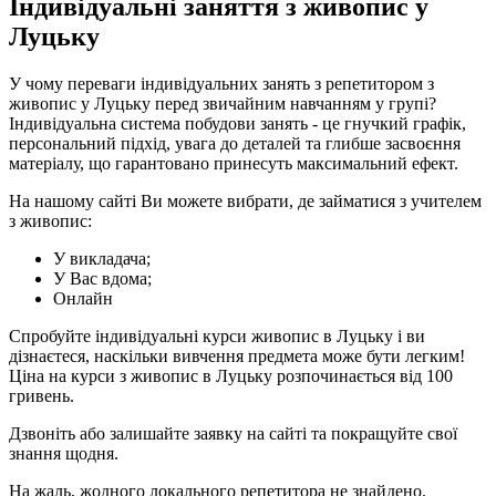
Індивідуальні заняття з живопис у
Луцьку
У чому переваги індивідуальних занять з репетитором з
живопис у Луцьку перед звичайним навчанням у групі?
Індивідуальна система побудови занять - це гнучкий графік,
персональний підхід, увага до деталей та глибше засвоєння
матеріалу, що гарантовано принесуть максимальний ефект.
На нашому сайті Ви можете вибрати, де займатися з учителем
з живопис:
У викладача;
У Вас вдома;
Онлайн
Спробуйте індивідуальні курси живопис в Луцьку і ви
дізнаєтеся, наскільки вивчення предмета може бути легким!
Ціна на курси з живопис в Луцьку розпочинається від 100
гривень.
Дзвоніть або залишайте заявку на сайті та покращуйте свої
знання щодня.
На жаль, жодного локального репетитора не знайдено.