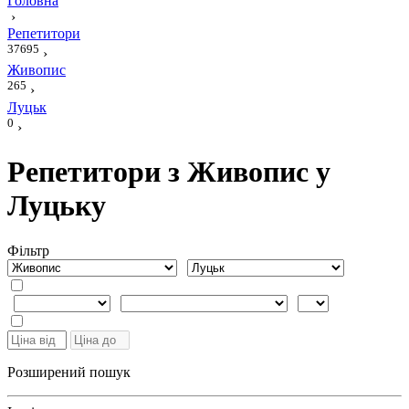
Головна
›
Репетитори
37695
›
Живопис
265
›
Луцьк
0
›
Репетитори з Живопис у
Луцьку
Фiльтр
Розширений пошук