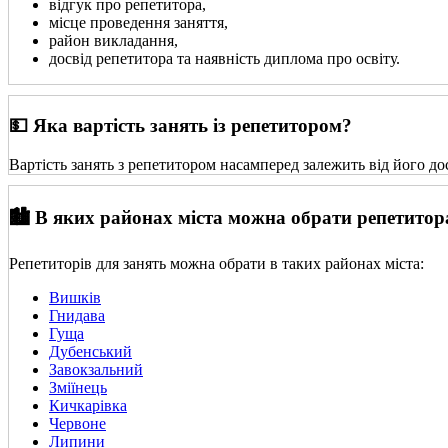
відгук про репетитора,
місце проведення заняття,
район викладання,
досвід репетитора та наявність диплома про освіту.
💵 Яка вартість занять із репетитором?
Вартість занять з репетитором насамперед залежить від його до
🏙️ В яких районах міста можна обрати репетитор
Репетиторів для занять можна обрати в таких районах міста:
Вишків
Гнидава
Гуща
Дубенський
Завокзальний
Зміїнець
Кичкарівка
Червоне
Липини