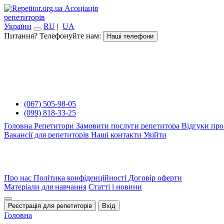
Асоціація
репетиторів
України
RU
|
UA
Питання? Телефонуйте нам:
Наші телефони
(067) 505-98-05
(099) 818-33-25
Головна
Репетитори
Замовити послуги репетитора
Відгуки про
Вакансії для репетиторів
Наші контакти
Увійти
Про нас
Політика конфіденційності
Договір оферти
Матеріали для навчання
Статті і новини
Реєстрація для репетиторів
Вхід
Головна