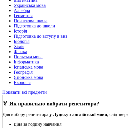
Математика
Українська мова
Алгебра
Геометрія
Початкова школа
Підготовка до школи
Історія
Підготовка до вступу в внз
Біологія
Хімія
Фізика
Польська мова
Інформатика
Іспанська мова
Географія
Японська мова
Екологія
Показати всі предмети
🏅 Як правильно вибрати репетитора?
Для вибору репетитора
у Луцьку з англійської мови
, слід зве
ціна за годину навчання,