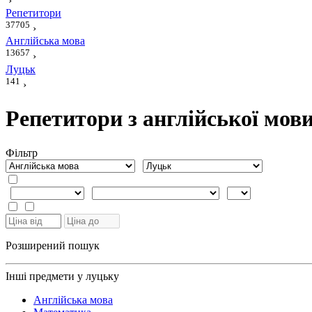
›
Репетитори
37705
›
Англійська мова
13657
›
Луцьк
141
›
Репетитори з англійської мов
Фiльтр
Розширений пошук
Інші предмети у луцьку
Англійська мова