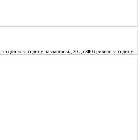
ча з ціною за годину навчання від
70
до
800
гривень за годину.