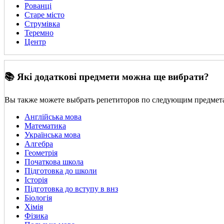
Рованці
Старе місто
Струмівка
Теремно
Центр
📚 Які додаткові предмети можна ще вибрати?
Вы также можете выбрать репетиторов по следующим предмет
Англійська мова
Математика
Українська мова
Алгебра
Геометрія
Початкова школа
Підготовка до школи
Історія
Підготовка до вступу в внз
Біологія
Хімія
Фізика