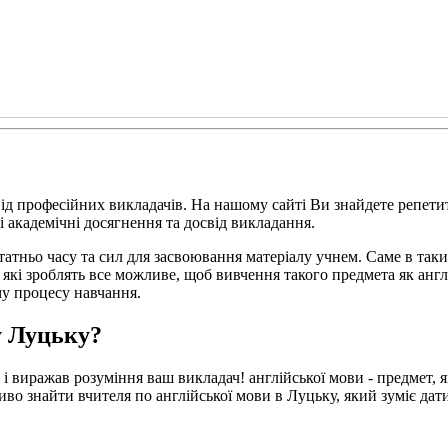
ід професійних викладачів. На нашому сайті Ви знайдете репети
і академічні досягнення та досвід викладання.
атньо часу та сил для засвоювання матеріалу учнем. Саме в таки
які зроблять все можливе, щоб вивчення такого предмета як англ
му процесу навчання.
у Луцьку?
і виражав розуміння ваш викладач! англійської мови - предмет, я
иво знайти вчителя по англійської мови в Луцьку, який зуміє дат