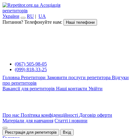
Асоціація
репетиторів
України
RU
|
UA
Питання? Телефонуйте нам:
Наші телефони
(067) 505-98-05
(099) 818-33-25
Головна
Репетитори
Замовити послуги репетитора
Відгуки
про репетиторів
Вакансії для репетиторів
Наші контакти
Увійти
Про нас
Політика конфіденційності
Договір оферти
Матеріали для навчання
Статті і новини
Реєстрація для репетиторів
Вхід