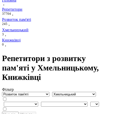
Головна
›
Репетитори
37704
›
Розвиток пам'яті
245
›
Хмельницький
3
›
Книжківці
0
›
Репетитори з розвитку
пам'яті у Хмельницькому,
Книжківці
Фiльтр