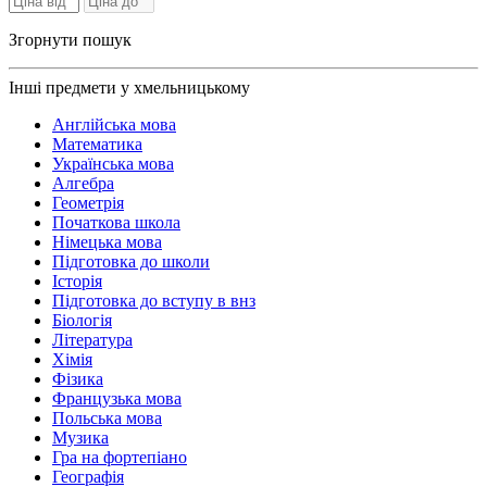
Згорнути пошук
Інші предмети у хмельницькому
Англійська мова
Математика
Українська мова
Алгебра
Геометрія
Початкова школа
Німецька мова
Підготовка до школи
Історія
Підготовка до вступу в внз
Біологія
Література
Хімія
Фізика
Французька мова
Польська мова
Музика
Гра на фортепіано
Географія