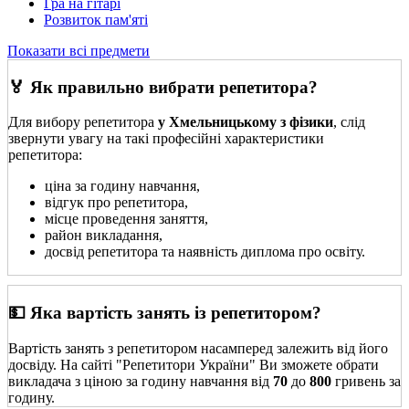
Гра на гітарі
Розвиток пам'яті
Показати всі предмети
🏅 Як правильно вибрати репетитора?
Для вибору репетитора
у Хмельницькому з фізики
, слід
звернути увагу на такі професійні характеристики
репетитора:
ціна за годину навчання,
відгук про репетитора,
місце проведення заняття,
район викладання,
досвід репетитора та наявність диплома про освіту.
💵 Яка вартість занять із репетитором?
Вартість занять з репетитором насамперед залежить від його
досвіду. На сайті "Репетитори України" Ви зможете обрати
викладача з ціною за годину навчання від
70
до
800
гривень за
годину.