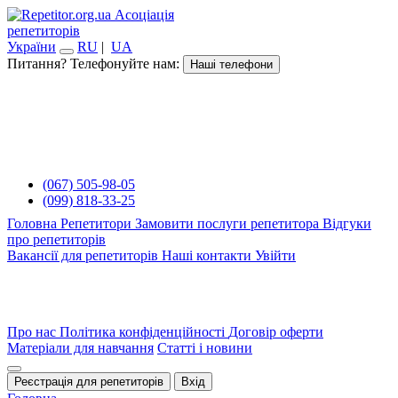
Асоціація
репетиторів
України
RU
|
UA
Питання? Телефонуйте нам:
Наші телефони
(067) 505-98-05
(099) 818-33-25
Головна
Репетитори
Замовити послуги репетитора
Відгуки
про репетиторів
Вакансії для репетиторів
Наші контакти
Увійти
Про нас
Політика конфіденційності
Договір оферти
Матеріали для навчання
Статті і новини
Реєстрація для репетиторів
Вхід