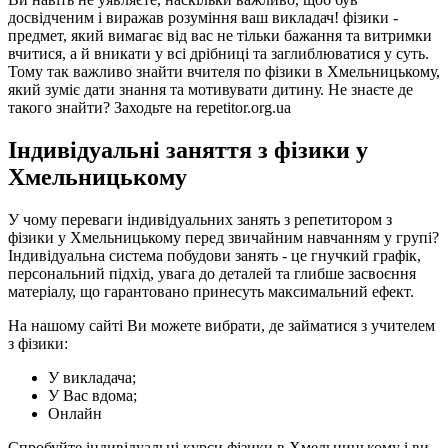
досвідченим і виражав розуміння ваш викладач! фізики -
предмет, який вимагає від вас не тільки бажання та витримки
вчитися, а й вникати у всі дрібниці та заглиблюватися у суть.
Тому так важливо знайти вчителя по фізики в Хмельницькому,
який зуміє дати знання та мотивувати дитину. Не знаєте де
такого знайти? Заходьте на repetitor.org.ua
Індивідуальні заняття з фізики у
Хмельницькому
У чому переваги індивідуальних занять з репетитором з
фізики у Хмельницькому перед звичайним навчанням у групі?
Індивідуальна система побудови занять - це гнучкий графік,
персональний підхід, увага до деталей та глибше засвоєння
матеріалу, що гарантовано принесуть максимальний ефект.
На нашому сайті Ви можете вибрати, де займатися з учителем
з фізики:
У викладача;
У Вас вдома;
Онлайн
Спробуйте індивідуальні курси фізики в Хмельницькому і ви