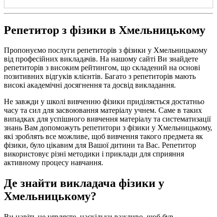
Репетитор з фізики в Хмельницькому
Пропонуємо послуги репетиторів з фізики у Хмельницькому
від професійних викладачів. На нашому сайті Ви знайдете
репетиторів з високим рейтингом, що складений на основі
позитивних відгуків клієнтів. Багато з репетиторів мають
високі академічні досягнення та досвід викладання.
Не завжди у школі вивченню фізики приділяється достатньо
часу та сил для засвоювання матеріалу учнем. Саме в таких
випадках для успішного вивчення матеріалу та систематизації
знань Вам допоможуть репетитори з фізики у Хмельницькому,
які зроблять все можливе, щоб вивчення такого предмета як
фізики, було цікавим для Вашої дитини та Вас. Репетитор
використовує різні методики і приклади для сприяння
активному процесу навчання.
Де знайти викладача фізики у
Хмельницькому?
Ви навіть не уявляєте, наскільки важливо, щоб був