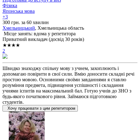
Фізика
Японська мова
+3
300 грн. за 60 хвилин
Хмельницький
, Хмельницька область
Місце занять: вдома у репетитора
Приватний викладач (досвід 30 років)
★★★★
2
Швидко знаходжу спільну мову з учнем, захоплюють і
допомагаю повірити в свої сили. Вмію доносити складні речі
простою мовою. Основними своїми завданнями я ставлю
розуміння предмета, підвищення успішності і складання
учнями іспитів на максимальний бал. Готую учнів до ЗНО з
будь-якого початкового рівня. Займаюся підготовкою
студентів.
Хочу працювати з цим репетитором