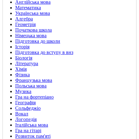
Англійська мова
Математика
Українська мова
Алгебра
Геометрія
Початкова школа
Німецька мова
Підготовка до школи
Історія
Підготовка до вступу в внз
Біологія
Література
Хімія
Фізика
Французька мова
Польська мова
Музика
Гра на фортепіано
Географія
Сольфеджіо
Вокал
Логопедія
Італійська мова
Гра на гітарі
Розвиток пам'яті