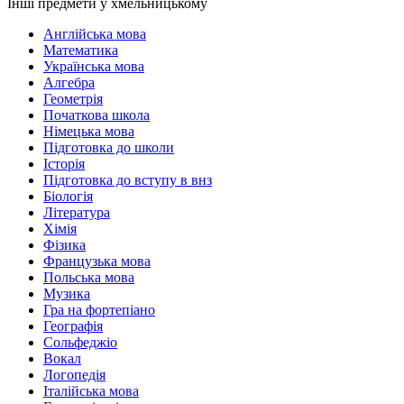
Інші предмети у хмельницькому
Англійська мова
Математика
Українська мова
Алгебра
Геометрія
Початкова школа
Німецька мова
Підготовка до школи
Історія
Підготовка до вступу в внз
Біологія
Література
Хімія
Фізика
Французька мова
Польська мова
Музика
Гра на фортепіано
Географія
Сольфеджіо
Вокал
Логопедія
Італійська мова