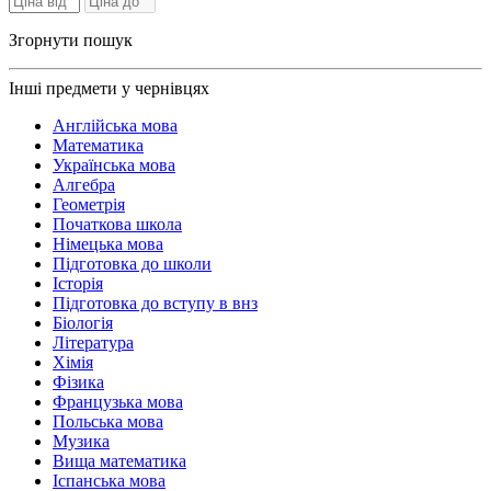
Згорнути пошук
Інші предмети у чернівцях
Англійська мова
Математика
Українська мова
Алгебра
Геометрія
Початкова школа
Німецька мова
Підготовка до школи
Історія
Підготовка до вступу в внз
Біологія
Література
Хімія
Фізика
Французька мова
Польська мова
Музика
Вища математика
Іспанська мова