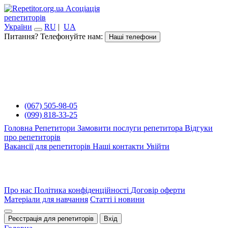
Асоціація
репетиторів
України
RU
|
UA
Питання? Телефонуйте нам:
Наші телефони
(067) 505-98-05
(099) 818-33-25
Головна
Репетитори
Замовити послуги репетитора
Відгуки
про репетиторів
Вакансії для репетиторів
Наші контакти
Увійти
Про нас
Політика конфіденційності
Договір оферти
Матеріали для навчання
Статті і новини
Реєстрація для репетиторів
Вхід