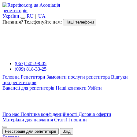
Асоціація
репетиторів
України
RU
|
UA
Питання? Телефонуйте нам:
Наші телефони
(067) 505-98-05
(099) 818-33-25
Головна
Репетитори
Замовити послуги репетитора
Відгуки
про репетиторів
Вакансії для репетиторів
Наші контакти
Увійти
Про нас
Політика конфіденційності
Договір оферти
Матеріали для навчання
Статті і новини
Реєстрація для репетиторів
Вхід