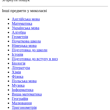
Інші предмети у миколаєві
Англійська мова
Математика
Українська мова
Алгебра
Геометрія
Початкова школа
Німецька мова
Підготовка до школи
Історія
Підготовка до вступу в внз
Біологія
Література
Хімія
Фізика
Польська мова
Музика
Інформатика
Вища математика
Географія
Малювання
Тригонометрія