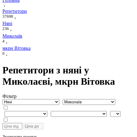
Головна
›
Репетитори
37698
›
Няні
236
›
Миколаїв
4
›
мкрн Вітовка
0
›
Репетитори з няні у
Миколаєві, мкрн Вітовка
Фiльтр
Згорнути пошук