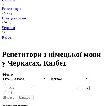
Головна
›
Репетитори
37701
›
Німецька мова
2848
›
Черкаси
50
›
Казбет
3
›
Репетитори з німецької мови
у Черкасах, Казбет
Фiльтр
Згорнути пошук