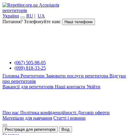
Асоціація
репетиторів
України
RU
|
UA
Питання? Телефонуйте нам:
Наші телефони
(067) 505-98-05
(099) 818-33-25
Головна
Репетитори
Замовити послуги репетитора
Відгуки
про репетиторів
Вакансії для репетиторів
Наші контакти
Увійти
Про нас
Політика конфіденційності
Договір оферти
Матеріали для навчання
Статті і новини
Реєстрація для репетиторів
Вхід