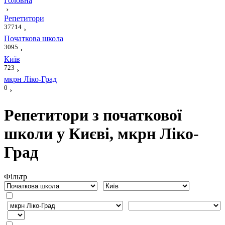
Головна
›
Репетитори
37714
›
Початкова школа
3095
›
Київ
723
›
мкрн Ліко-Град
0
›
Репетитори з початкової
школи у Києві, мкрн Ліко-
Град
Фiльтр