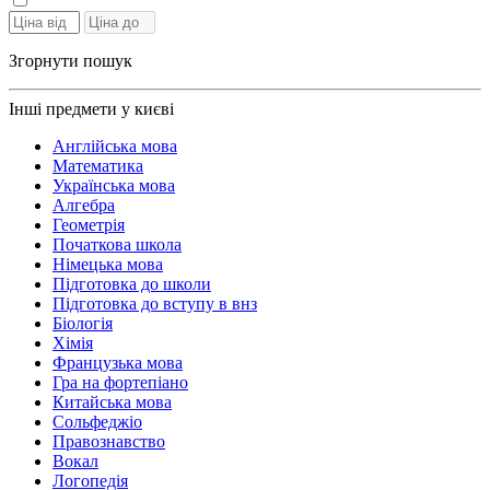
Згорнути пошук
Інші предмети у києві
Англійська мова
Математика
Українська мова
Алгебра
Геометрія
Початкова школа
Німецька мова
Підготовка до школи
Підготовка до вступу в внз
Біологія
Хімія
Французька мова
Гра на фортепіано
Китайська мова
Сольфеджіо
Правознавство
Вокал
Логопедія