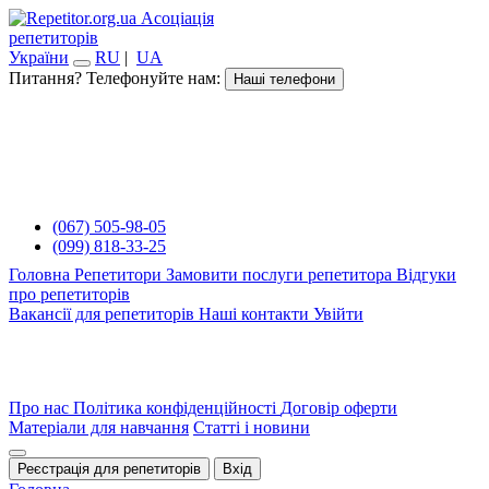
Асоціація
репетиторів
України
RU
|
UA
Питання? Телефонуйте нам:
Наші телефони
(067) 505-98-05
(099) 818-33-25
Головна
Репетитори
Замовити послуги репетитора
Відгуки
про репетиторів
Вакансії для репетиторів
Наші контакти
Увійти
Про нас
Політика конфіденційності
Договір оферти
Матеріали для навчання
Статті і новини
Реєстрація для репетиторів
Вхід