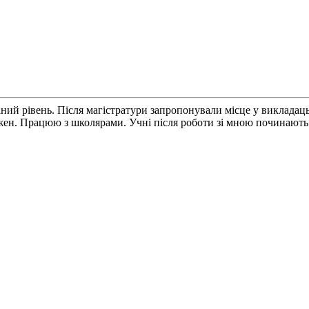
ний рівень. Після магістратури запропонували місце у викладацьк
ожен. Працюю з школярами. Учні після роботи зі мною починают