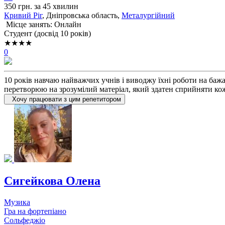
350 грн. за 45 хвилин
Кривий Ріг
, Дніпровська область,
Металургійний
Місце занять: Онлайн
Cтудент (досвід 10 років)
★★★★
0
10 років навчаю найважчих учнів і виводжу їхні роботи на бажа
перетворюю на зрозумілий матеріал, який здатен сприйняти к
Хочу працювати з цим репетитором
Сигейкова Олена
Музика
Гра на фортепіано
Сольфеджіо