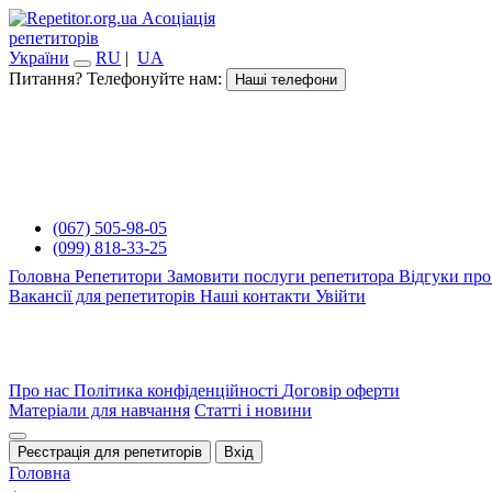
Асоціація
репетиторів
України
RU
|
UA
Питання? Телефонуйте нам:
Наші телефони
(067) 505-98-05
(099) 818-33-25
Головна
Репетитори
Замовити послуги репетитора
Відгуки про
Вакансії для репетиторів
Наші контакти
Увійти
Про нас
Політика конфіденційності
Договір оферти
Матеріали для навчання
Статті і новини
Реєстрація для репетиторів
Вхід
Головна