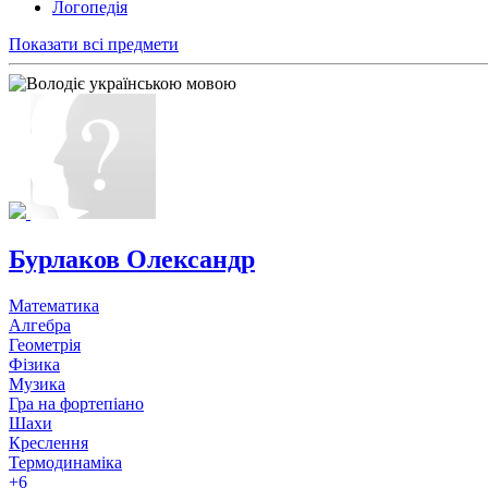
Логопедія
Показати всі предмети
Бурлаков Олександр
Математика
Алгебра
Геометрія
Фізика
Музика
Гра на фортепіано
Шахи
Креслення
Термодинаміка
+6