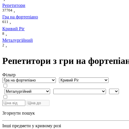
›
Репетитори
37704
›
Гра на фортепіано
611
›
Кривий Ріг
8
›
Металургійний
2
›
Репетитори з гри на фортепіа
Фiльтр
Згорнути пошук
Інші предмети у кривому розі