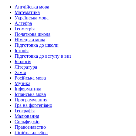
Англійська мова
Математика
Українська мова
Алгебра
Геометрія
Початкова школа
Німецька мова
Підготовка до школи
Історія
Підготовка до вступу в внз
Біологія
Література
Хімія
Російська мова
Музика
Інформатика
Іспанська мова
Програмування
Гра на фортепіано
Географія
Малювання
Сольфеджіо
Правознавство
Лінійна алгебра