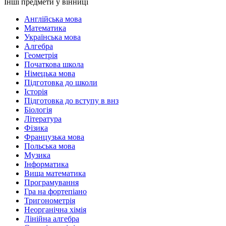
Інші предмети у вінниці
Англійська мова
Математика
Українська мова
Алгебра
Геометрія
Початкова школа
Німецька мова
Підготовка до школи
Історія
Підготовка до вступу в внз
Біологія
Література
Фізика
Французька мова
Польська мова
Музика
Інформатика
Вища математика
Програмування
Гра на фортепіано
Тригонометрія
Неорганічна хімія
Лінійна алгебра