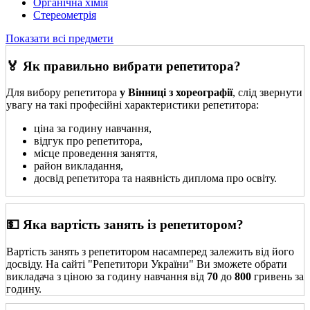
Органічна хімія
Стереометрія
Показати всі предмети
🏅 Як правильно вибрати репетитора?
Для вибору репетитора
у Вінниці з хореографії
, слід звернути
увагу на такі професійні характеристики репетитора:
ціна за годину навчання,
відгук про репетитора,
місце проведення заняття,
район викладання,
досвід репетитора та наявність диплома про освіту.
💵 Яка вартість занять із репетитором?
Вартість занять з репетитором насамперед залежить від його
досвіду. На сайті "Репетитори України" Ви зможете обрати
викладача з ціною за годину навчання від
70
до
800
гривень за
годину.