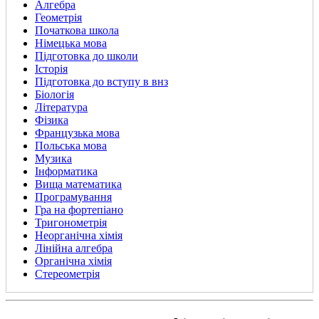
Алгебра
Геометрія
Початкова школа
Німецька мова
Підготовка до школи
Історія
Підготовка до вступу в внз
Біологія
Література
Фізика
Французька мова
Польська мова
Музика
Інформатика
Вища математика
Програмування
Гра на фортепіано
Тригонометрія
Неорганічна хімія
Лінійна алгебра
Органічна хімія
Стереометрія