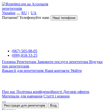
Асоціація
репетиторів
України
RU
|
UA
Питання? Телефонуйте нам:
Наші телефони
(067) 505-98-05
(099) 818-33-25
Головна
Репетитори
Замовити послуги репетитора
Відгуки
про репетиторів
Вакансії для репетиторів
Наші контакти
Увійти
Про нас
Політика конфіденційності
Договір оферти
Матеріали для навчання
Статті і новини
Реєстрація для репетиторів
Вхід