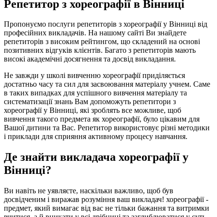
Репетитор з хореографії в Вінниці
Пропонуємо послуги репетиторів з хореографії у Вінниці від
професійних викладачів. На нашому сайті Ви знайдете
репетиторів з високим рейтингом, що складений на основі
позитивних відгуків клієнтів. Багато з репетиторів мають
високі академічні досягнення та досвід викладання.
Не завжди у школі вивченню хореографії приділяється
достатньо часу та сил для засвоювання матеріалу учнем. Саме
в таких випадках для успішного вивчення матеріалу та
систематизації знань Вам допоможуть репетитори з
хореографії у Вінниці, які зроблять все можливе, щоб
вивчення такого предмета як хореографії, було цікавим для
Вашої дитини та Вас. Репетитор використовує різні методики
і приклади для сприяння активному процесу навчання.
Де знайти викладача хореографії у
Вінниці?
Ви навіть не уявляєте, наскільки важливо, щоб був
досвідченим і виражав розуміння ваш викладач! хореографії -
предмет, який вимагає від вас не тільки бажання та витримки
вчитися, а й вникати у всі дрібниці та заглиблюватися у суть.