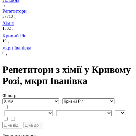
Головна
›
Репетитори
37713
›
Хімія
1502
›
Кривий Ріг
19
›
мкрн Іванівка
0
›
Репетитори з хімії у Кривому
Розі, мкрн Іванівка
Фiльтр
Згорнути пошук