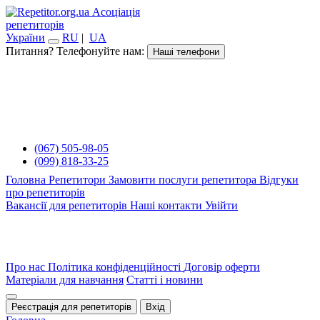
Асоціація
репетиторів
України
RU
|
UA
Питання? Телефонуйте нам:
Наші телефони
(067) 505-98-05
(099) 818-33-25
Головна
Репетитори
Замовити послуги репетитора
Відгуки
про репетиторів
Вакансії для репетиторів
Наші контакти
Увійти
Про нас
Політика конфіденційності
Договір оферти
Матеріали для навчання
Статті і новини
Реєстрація для репетиторів
Вхід