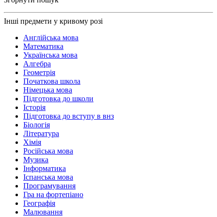
Інші предмети у кривому розі
Англійська мова
Математика
Українська мова
Алгебра
Геометрія
Початкова школа
Німецька мова
Підготовка до школи
Історія
Підготовка до вступу в внз
Біологія
Література
Хімія
Російська мова
Музика
Інформатика
Іспанська мова
Програмування
Гра на фортепіано
Географія
Малювання