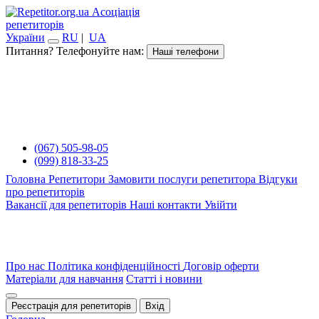
Асоціація
репетиторів
України
RU
|
UA
Питання? Телефонуйте нам:
Наші телефони
(067) 505-98-05
(099) 818-33-25
Головна
Репетитори
Замовити послуги репетитора
Відгуки
про репетиторів
Вакансії для репетиторів
Наші контакти
Увійти
Про нас
Політика конфіденційності
Договір оферти
Матеріали для навчання
Статті і новини
Реєстрація для репетиторів
Вхід