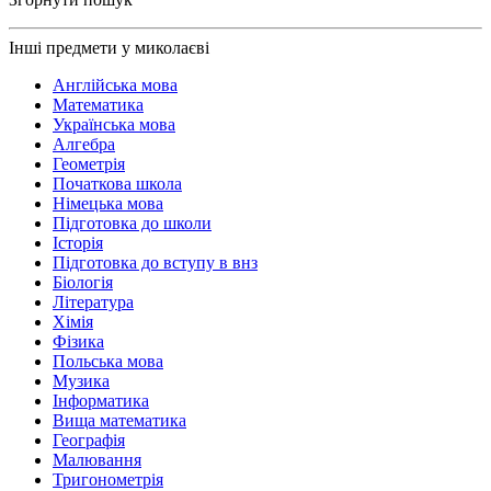
Інші предмети у миколаєві
Англійська мова
Математика
Українська мова
Алгебра
Геометрія
Початкова школа
Німецька мова
Підготовка до школи
Історія
Підготовка до вступу в внз
Біологія
Література
Хімія
Фізика
Польська мова
Музика
Інформатика
Вища математика
Географія
Малювання
Тригонометрія