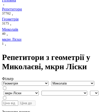
Головна
›
Репетитори
37702
›
Геометрія
3175
›
Миколаїв
40
›
мкрн Ліски
1
›
Репетитори з геометрії у
Миколаєві, мкрн Ліски
Фiльтр
Згорнути пошук