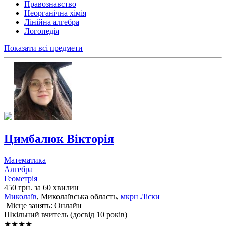
Правознавство
Неорганічна хімія
Лінійна алгебра
Логопедія
Показати всі предмети
Цимбалюк Вікторія
Математика
Алгебра
Геометрія
450 грн. за 60 хвилин
Миколаїв
, Миколаївська область,
мкрн Ліски
Місце занять: Онлайн
Шкільний вчитель (досвід 10 років)
★★★★