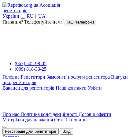
Асоціація
репетиторів
України
RU
|
UA
Питання? Телефонуйте нам:
Наші телефони
(067) 505-98-05
(099) 818-33-25
Головна
Репетитори
Замовити послуги репетитора
Відгуки
про репетиторів
Вакансії для репетиторів
Наші контакти
Увійти
Про нас
Політика конфіденційності
Договір оферти
Матеріали для навчання
Статті і новини
Реєстрація для репетиторів
Вхід