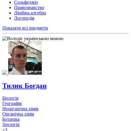
Сольфеджіо
Правознавство
Лінійна алгебра
Логопедія
Показати всі предмети
Тилик Богдан
Біологія
Географія
Неорганічна хімія
Органічна хімія
Ботаніка
Зоологія
+3