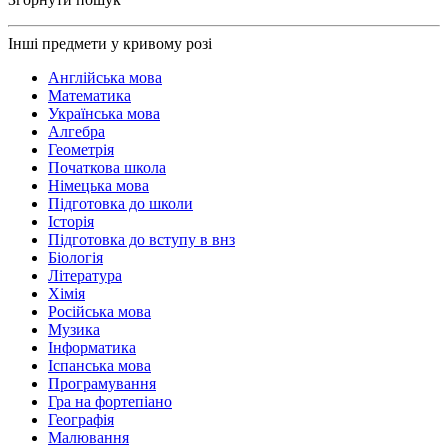
Інші предмети у кривому розі
Англійська мова
Математика
Українська мова
Алгебра
Геометрія
Початкова школа
Німецька мова
Підготовка до школи
Історія
Підготовка до вступу в внз
Біологія
Література
Хімія
Російська мова
Музика
Інформатика
Іспанська мова
Програмування
Гра на фортепіано
Географія
Малювання