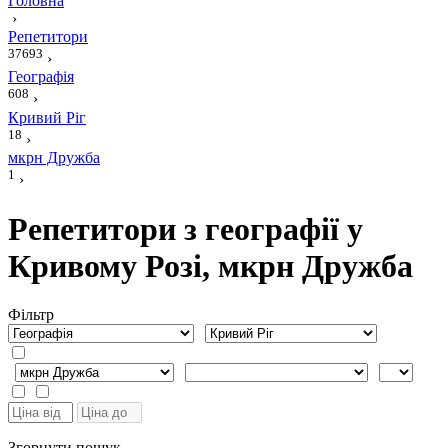
Головна
›
Репетитори
37693
›
Географія
608
›
Кривий Ріг
18
›
мкрн Дружба
1
›
Репетитори з географії у
Кривому Розі, мкрн Дружба
Фiльтр
Згорнути пошук