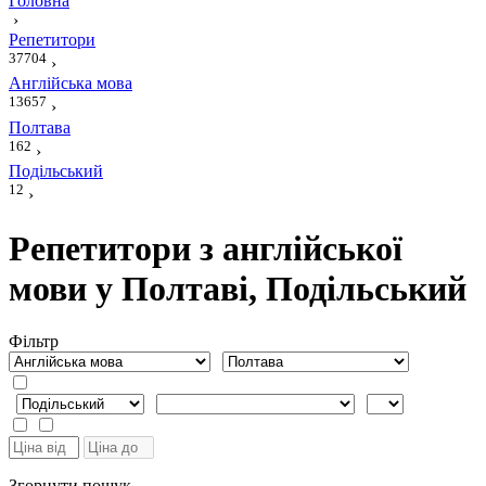
Головна
›
Репетитори
37704
›
Англійська мова
13657
›
Полтава
162
›
Подільський
12
›
Репетитори з англійської
мови у Полтаві, Подільський
Фiльтр
Згорнути пошук