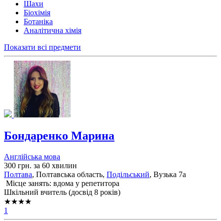
Шахи
Біохімія
Ботаніка
Аналітична хімія
Показати всі предмети
Бондаренко Марина
Англійська мова
300 грн. за 60 хвилин
Полтава
, Полтавська область,
Подільський
, Вузька 7а
Місце занять: вдома у репетитора
Шкільний вчитель (досвід 8 років)
★★★★
1