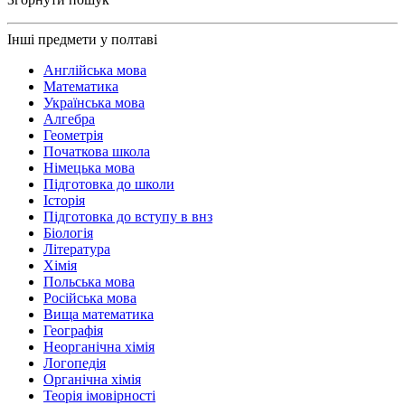
Інші предмети у полтаві
Англійська мова
Математика
Українська мова
Алгебра
Геометрія
Початкова школа
Німецька мова
Підготовка до школи
Історія
Підготовка до вступу в внз
Біологія
Література
Хімія
Польська мова
Російська мова
Вища математика
Географія
Неорганічна хімія
Логопедія
Органічна хімія
Теорія імовірності