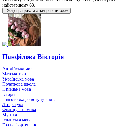
найстаршому 63.
Хочу працювати з цим репетитором
Панфілова Вікторія
Англійська мова
Математика
Українська мова
Початкова школа
Німецька мова
Історія
Підготовка до вступу в внз
Література
Французька мова
Музика
Іспанська мова
Гра на фортепіано