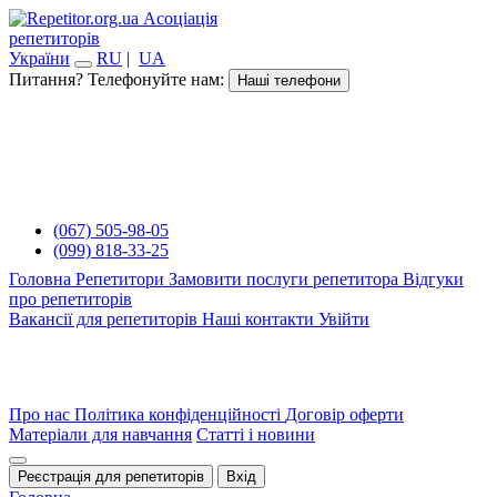
Асоціація
репетиторів
України
RU
|
UA
Питання? Телефонуйте нам:
Наші телефони
(067) 505-98-05
(099) 818-33-25
Головна
Репетитори
Замовити послуги репетитора
Відгуки
про репетиторів
Вакансії для репетиторів
Наші контакти
Увійти
Про нас
Політика конфіденційності
Договір оферти
Матеріали для навчання
Статті і новини
Реєстрація для репетиторів
Вхід