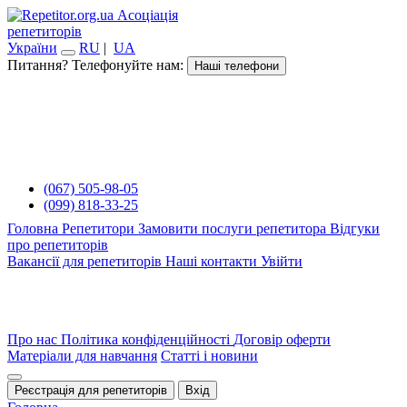
Асоціація
репетиторів
України
RU
|
UA
Питання? Телефонуйте нам:
Наші телефони
(067) 505-98-05
(099) 818-33-25
Головна
Репетитори
Замовити послуги репетитора
Відгуки
про репетиторів
Вакансії для репетиторів
Наші контакти
Увійти
Про нас
Політика конфіденційності
Договір оферти
Матеріали для навчання
Статті і новини
Реєстрація для репетиторів
Вхід