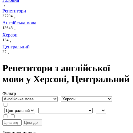
Головна
›
Репетитори
37704
›
Англійська мова
13648
›
Херсон
134
›
Центральний
27
›
Репетитори з англійської
мови у Херсоні, Центральний
Фiльтр
Згорнути пошук