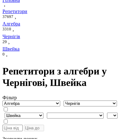
Головна
›
Репетитори
37697
›
Алгебра
3310
›
Чернігів
29
›
Швейка
0
›
Репетитори з алгебри у
Чернігові, Швейка
Фiльтр
Згорнути пошук