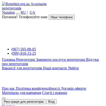
Асоціація
репетиторів
України
RU
|
UA
Питання? Телефонуйте нам:
Наші телефони
(067) 505-98-05
(099) 818-33-25
Головна
Репетитори
Замовити послуги репетитора
Відгуки
про репетиторів
Вакансії для репетиторів
Наші контакти
Увійти
Про нас
Політика конфіденційності
Договір оферти
Матеріали для навчання
Статті і новини
Реєстрація для репетиторів
Вхід