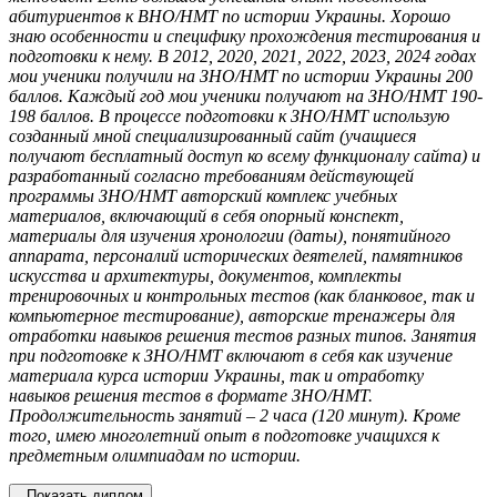
абитуриентов к ВНО/НМТ по истории Украины. Хорошо
знаю особенности и специфику прохождения тестирования и
подготовки к нему. В 2012, 2020, 2021, 2022, 2023, 2024 годах
мои ученики получили на ЗНО/НМТ по истории Украины 200
баллов. Каждый год мои ученики получают на ЗНО/НМТ 190-
198 баллов. В процессе подготовки к ЗНО/НМТ использую
созданный мной специализированный сайт (учащиеся
получают бесплатный доступ ко всему функционалу сайта) и
разработанный согласно требованиям действующей
программы ЗНО/НМТ авторский комплекс учебных
материалов, включающий в себя опорный конспект,
материалы для изучения хронологии (даты), понятийного
аппарата, персоналий исторических деятелей, памятников
искусства и архитектуры, документов, комплекты
тренировочных и контрольных тестов (как бланковое, так и
компьютерное тестирование), авторские тренажеры для
отработки навыков решения тестов разных типов. Занятия
при подготовке к ЗНО/НМТ включают в себя как изучение
материала курса истории Украины, так и отработку
навыков решения тестов в формате ЗНО/НМТ.
Продолжительность занятий – 2 часа (120 минут). Кроме
того, имею многолетний опыт в подготовке учащихся к
предметным олимпиадам по истории.
Показать диплом