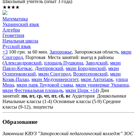
Школьный учитель (опыт 3 года)
★★★★
Математика
Украинский язык
Алгебра
Геометрия
Начальная школа
Русский язык
+3
100 грн. за 60 мин.
Запорожье
, Запорожская область,
мкрн
Соцгород
, Портовая
Места занятий: выезд в районы
(
Александровский
,
площадь Пушкина
,
Заводский
,
мкрн
Павло-Кичкас
,
Днепровский
,
мкрн Бородинский
,
мкрн
Осипенковский
,
мкрн Соцгород
,
Вознесеновский
,
мкрн
Козак-Палац
,
мкрн Медуниверситет
,
мкрн Автопарк
,
улица
Мира
,
мкрн парк Трудовой славы
,
мкрн универмаг Украина
,
мкрн Фестивальная площадь
,
мкрн Цирк
+14
)
Дни
занятий:
пн, вт, ср, чт, пт, сб, вс
Аудитория
Дошкольники
Начальные классы (1-4)
Основные классы (5-9)
Средние
классы (9-12), лицеисты
Образование
Закончила КВУЗ "Запорожский педагогический колледж" ЗОС