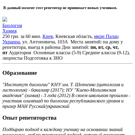
В данный момент этот репетитор не принимает новых учеников.
Биология
Химия
250 грн. за 60 мин.
Киев
, Киевская область,
мкрн Палац
Украина
, ул. Антоновича, 103А
Места занятий: на дому у
репетитора, выезд в районы
Дни занятий:
пн, вт, ср, чт,
пт
Аудитория
Основные классы (5-9)
Средние классы (9-12),
лицеисты
Подготовка к ЗНО
Образование
"Институт биологии" КНУ им. Т. Шевченко (цитология и
гистология) - бакалавр (2017); НУ "Киево-Могилянская
академия" (химия) - 3 года (2012) В своем школьном прошлом -
участник олимпиад по биологии республиканского уровня и
призер МАН Русский/украинский
Опыт репетиторства
Подбираю подход к каждому ученику на основании знаний
психологии, люблю творческий подход, который развивает