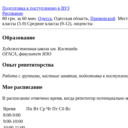
Подготовка к поступлению в ВУЗ
Рисование
80 грн. за 60 мин.
Одесса
, Одесская область,
Приморский
Места
классы (5-9)
Средние классы (9-12), лицеисты
Образование
Художественная школа им. Костанди
ОГАСА, факультет ИЗО
Опыт репетиторства
Работа с группами, частные занятия, подготовка к поступлен
Мое расписание
В расписании отмечено время, когда репетитор потенциально м
Время
Пн
Вт
Ср
Чт
Пт
Сб
Вс
8:00-9:00
9:00-10:00
10:00-11:00