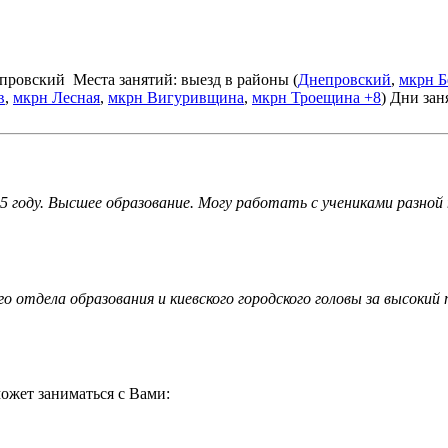
непровский
Места занятий: выезд в районы (
Днепровский
,
мкрн Б
в
,
мкрн Лесная
,
мкрн Вигуривщина
,
мкрн Троещина
+8
)
Дни зан
5 году. Высшее образование. Могу работать с учениками разной 
 отдела образования и киевского городского головы за высоки
ожет заниматься с Вами: