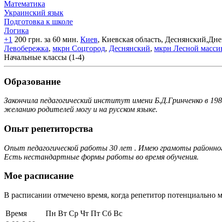
Математика
Украинский язык
Подготовка к школе
Логика
+1
200 грн. за 60 мин.
Киев
, Киевская область, Деснянский,Д
Левобережка
,
мкрн Соцгород
,
Деснянский
,
мкрн Лесной масси
Начальные классы (1-4)
Образование
Закончила педагогический институт имени Б.Д.Гринченко в 198
желанию родителей могу и на русском языке.
Опыт репетиторства
Опыт педагогической работы 30 лет . Имею грамоты районного
Есть нестандартные формы работы во время обучения.
Мое расписание
В расписании отмечено время, когда репетитор потенциально м
Время
Пн
Вт
Ср
Чт
Пт
Сб
Вс