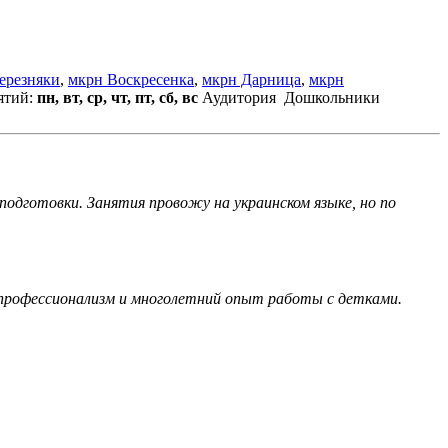
ерезняки
,
мкрн Воскресенка
,
мкрн Дарница
,
мкрн
ятий:
пн, вт, ср, чт, пт, сб, вс
Аудитория
Дошкольники
подготовки. Занятия провожу на украинском языке, но по
й профессионализм и многолетний опыт работы с детками.