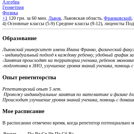
Алгебра
Геометрия
Физика
+1
120 грн. за 60 мин.
Львов
, Львовская область,
Франковский
,
4)
Основные классы (5-9)
Средние классы (9-12), лицеисты
Под
Образование
Львовский университет имени Ивана Франко, физический факу
- индивидуальный подход к каждому ребенку, удобный график з
-Занятия происходят на территории ученика, ребенок экономит
-подготовка к ЗНО, улучшение уровня знаний ученика, помощь 
Опыт репетиторства
Репетиторский опыт 5 лет.
Провожу индивидуальные занятия по математике и физике для
Происходит улучшение уровня знаний ученика, помощь с домаш
Мое расписание
В расписании отмечено время, когда репетитор потенциально м
Время
Пн
Вт
Ср
Чт
Пт
Сб
Вс