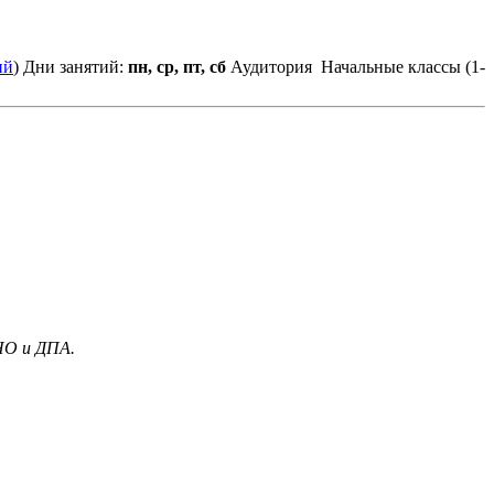
ий
)
Дни занятий:
пн, ср, пт, сб
Аудитория
Начальные классы (1-
НО и ДПА.