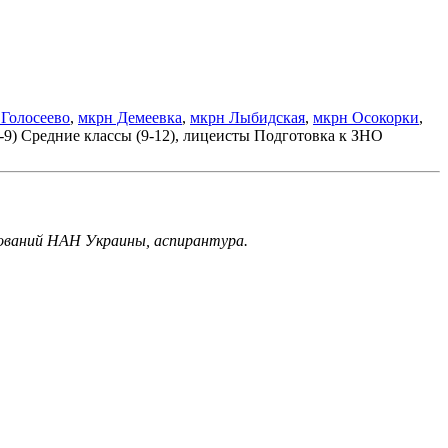
 Голосеево
,
мкрн Демеевка
,
мкрн Лыбидская
,
мкрн Осокорки
,
-9)
Средние классы (9-12), лицеисты
Подготовка к ЗНО
дований НАН Украины, аспирантура.