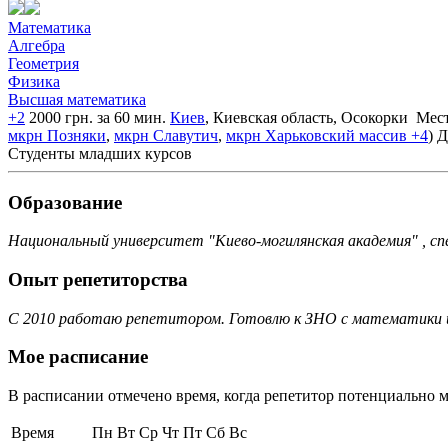
Математика
Алгебра
Геометрия
Физика
Высшая математика
+2
2000 грн. за 60 мин.
Киев
, Киевская область, Осокорки
Мест
мкрн Позняки
,
мкрн Славутич
,
мкрн Харьковский массив
+4
)
Д
Студенты младших курсов
Образование
Национальный университет "Киево-могилянская академия" , с
Опыт репетиторства
С 2010 работаю репетитором. Готовлю к ЗНО с математики и
Мое расписание
В расписании отмечено время, когда репетитор потенциально м
Время
Пн
Вт
Ср
Чт
Пт
Сб
Вс