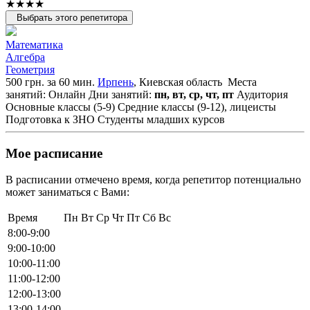
★★★★
Выбрать этого репетитора
Математика
Алгебра
Геометрия
500 грн. за 60 мин.
Ирпень
, Киевская область
Места
занятий: Онлайн
Дни занятий:
пн, вт, ср, чт, пт
Аудитория
Основные классы (5-9)
Средние классы (9-12), лицеисты
Подготовка к ЗНО
Студенты младших курсов
Мое расписание
В расписании отмечено время, когда репетитор потенциально
может заниматься с Вами:
Время
Пн
Вт
Ср
Чт
Пт
Сб
Вс
8:00-9:00
9:00-10:00
10:00-11:00
11:00-12:00
12:00-13:00
13:00-14:00