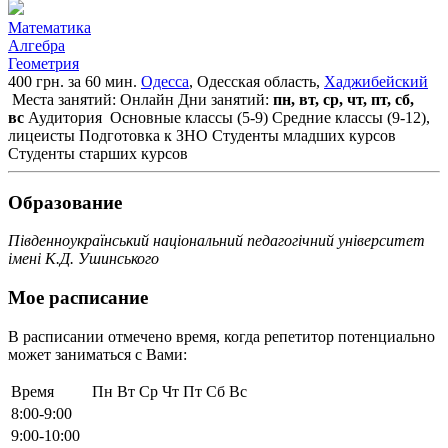
Математика
Алгебра
Геометрия
400 грн. за 60 мин.
Одесса
, Одесская область,
Хаджибейский
Места занятий: Онлайн
Дни занятий:
пн, вт, ср, чт, пт, сб,
вс
Аудитория
Основные классы (5-9)
Средние классы (9-12),
лицеисты
Подготовка к ЗНО
Студенты младших курсов
Студенты старших курсов
Образование
Південноукраїнський національний педагогічний університет
імені К.Д. Ушинського
Мое расписание
В расписании отмечено время, когда репетитор потенциально
может заниматься с Вами:
Время
Пн
Вт
Ср
Чт
Пт
Сб
Вс
8:00-9:00
9:00-10:00