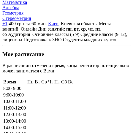
Математика
Алгебра
Геометрия
Стереометрия
+1
400 грн. за 60 мин.
Киев
, Киевская область
Места
занятий: Онлайн
Дни занятий:
пн, вт, ср, чт, пт,
сб
Аудитория
Основные классы (5-9)
Средние классы (9-12),
лицеисты
Подготовка к ЗНО
Студенты младших курсов
Мое расписание
В расписании отмечено время, когда репетитор потенциально
может заниматься с Вами:
Время
Пн
Вт
Ср
Чт
Пт
Сб
Вс
8:00-9:00
9:00-10:00
10:00-11:00
11:00-12:00
12:00-13:00
13:00-14:00
14:00-15:00