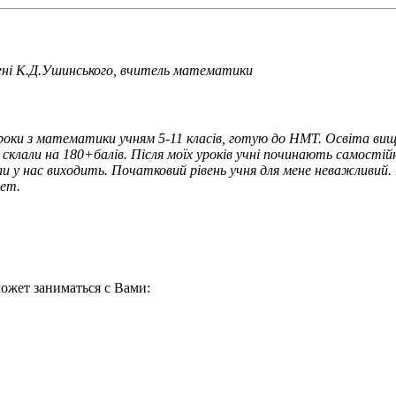
мені К.Д.Ушинського, вчитель математики
оки з математики учням 5-11 класів, готую до НМТ. Освіта вища
склали на 180+балів. Після моїх уроків учні починають самостійно
и у нас виходить. Початковий рівень учня для мене неважливий.
шет.
ожет заниматься с Вами: