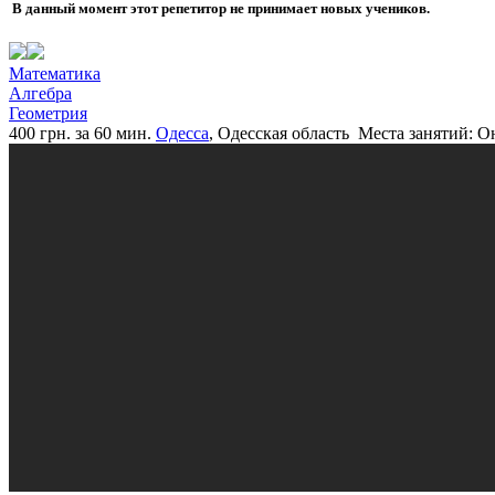
В данный момент этот репетитор не принимает новых учеников.
Математика
Алгебра
Геометрия
400 грн. за 60 мин.
Одесса
, Одесская область
Места занятий: О