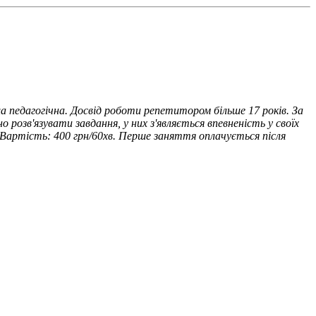
 педагогічна. Досвід роботи репетитором більше 17 років. За
 розв'язувати завдання, у них з'являється впевненість у своїх
 Вартість: 400 грн/60хв. Перше заняття оплачується після