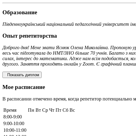
Образование
Південноукраїнський національний педагогічний університет і
Опыт репетиторства
Доброго дня! Мене звати Яснюк Олена Миколаївна. Пропоную ур
весь час підготувала до НМТ/ЗНО більше 70 учнів. Багато з них 
силах, інтерес до математики. Адже нам всім подобається, кол
другого. Заняття проходять онлайн у Zoom. Є графічний план
Показать диплом
Мое расписание
В расписании отмечено время, когда репетитор потенциально м
Время
Пн
Вт
Ср
Чт
Пт
Сб
Вс
8:00-9:00
9:00-10:00
10:00-11:00