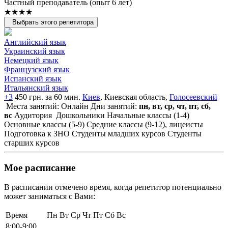
Частный преподаватель (опыт 6 лет)
★★★★
Выбрать этого репетитора
Английский язык
Украинский язык
Немецкий язык
Французский язык
Испанский язык
Итальянский язык
+3
450 грн. за 60 мин.
Киев
, Киевская область,
Голосеевский
Места занятий: Онлайн
Дни занятий:
пн, вт, ср, чт, пт, сб,
вс
Аудитория
Дошкольники
Начальные классы (1-4)
Основные классы (5-9)
Средние классы (9-12), лицеисты
Подготовка к ЗНО
Студенты младших курсов
Студенты
старших курсов
Мое расписание
В расписании отмечено время, когда репетитор потенциально
может заниматься с Вами:
Время
Пн
Вт
Ср
Чт
Пт
Сб
Вс
8:00-9:00