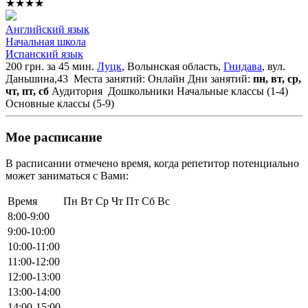
★★★★
Английский язык
Начальная школа
Испанский язык
200 грн. за 45 мин.
Луцк
, Волынская область,
Гнидава
, вул.
Даньшина,43
Места занятий: Онлайн
Дни занятий:
пн, вт, ср,
чт, пт, сб
Аудитория
Дошкольники
Начальные классы (1-4)
Основные классы (5-9)
Мое расписание
В расписании отмечено время, когда репетитор потенциально
может заниматься с Вами:
Время
Пн
Вт
Ср
Чт
Пт
Сб
Вс
8:00-9:00
9:00-10:00
10:00-11:00
11:00-12:00
12:00-13:00
13:00-14:00
14:00-15:00